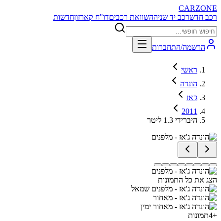
CARZONE
רכב חדש
רכב יד שניה
השוואת רכבים
דו"ח קארזון
חדשות
הרשמה/התחברות
ראשי
הונדה
ג'אז
2011
היברידי 1.3 ליטר
הצג את כל התמונות
+
4
תמונות