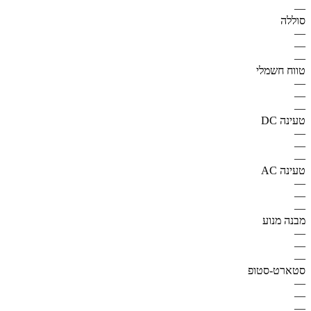
—
סוללה
—
—
—
טווח חשמלי
—
—
—
טעינה DC
—
—
—
טעינה AC
—
—
—
מבנה מנוע
—
—
—
סטארט-סטופ
—
—
—