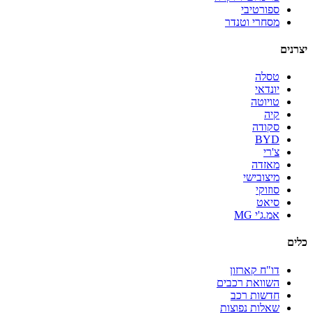
ספורטיבי
מסחרי וטנדר
יצרנים
טסלה
יונדאי
טויוטה
קיה
סקודה
BYD
צ'רי
מאזדה
מיצובישי
סוזוקי
סיאט
אמ.ג'י MG
כלים
דו"ח קארזון
השוואת רכבים
חדשות רכב
שאלות נפוצות