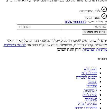
השאירו פרטים ונחזור אליכם עם ייעוץ מותאם אישית, ללא התחייבות.
ללא התחייבות
מענה מהיר
או חייגו עכשיו:
058-7809093
דברו עם מומחה
ידוע לי שהפרטים שמסרתי לעיל ייכללו במאגרי המידע של קארזון ואני
מאשר/ת קבלת דיוורים, פרסומות ופניה שיווקית בהתאם
לתנאי השימוש
,
מדיניות הפרטיות
וחוק הגנת הצרכן
רכבים
רכב חדש
רכב 0 ק"מ
רכבים למכירה
חשמלי
היברידי
7 מקומות
מיני / ג'יפון
משפחתי
מנהלים / גדול
פרימיום / יוקרה