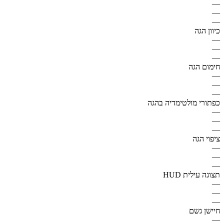
—
—
—
כיוון הגה
—
—
—
חימום הגה
—
—
—
כפתורי מולטימדיה בהגה
—
—
—
ציפוי הגה
—
—
—
תצוגה עילית HUD
—
—
—
חיישן גשם
—