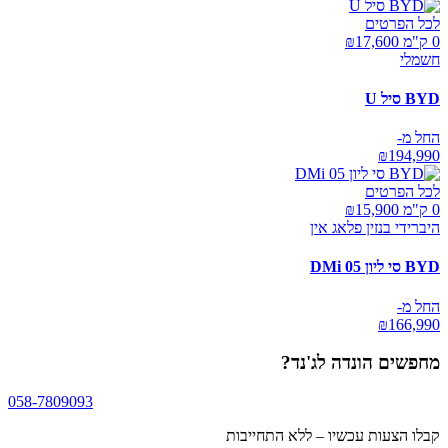
לכל הפרטים
0 ק"מ ₪
17,600
חשמלי
BYD סיל U
החל מ-
₪
194,990
לכל הפרטים
0 ק"מ ₪
15,900
היברידי בנזין פלאג אין
BYD סי ליון 05 DMi
החל מ-
₪
166,990
מחפשים
הונדה לג'נד
?
058-7809093
קבלו הצעות עכשיו – ללא התחייבות