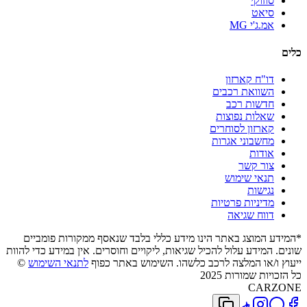
סוזוקי
סיאט
אמ.ג'י MG
כלים
דו"ח קארזון
השוואת רכבים
חדשות רכב
שאלות נפוצות
קארזון לסוחרים
מחשבוני אגרות
אודות
צור קשר
תנאי שימוש
נגישות
מדיניות פרטיות
דווח שגיאה
*המידע המוצג באתר הינו מידע כללי בלבד שנאסף ממקורות פומביים
שונים. המידע עלול להכיל שגיאות, ליקויים וחוסרים. אין במידע כדי להוות
ייעוץ ו/או המלצה לרכב כלשהו. השימוש באתר כפוף
לתנאי השימוש
©
כל הזכויות שמורות 2025
CARZONE