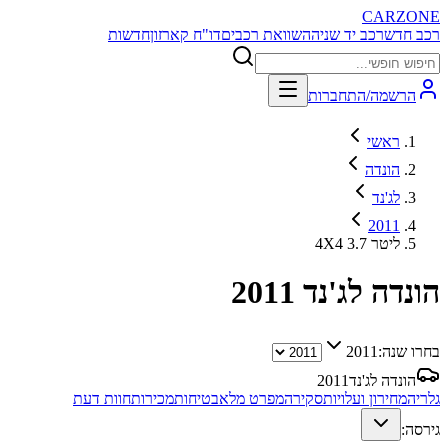
CARZONE
רכב חדש
רכב יד שניה
השוואת רכבים
דו"ח קארזון
חדשות
הרשמה/התחברות
ראשי
הונדה
לג'נד
2011
4X4 3.7 ליטר
הונדה לג'נד
2011
בחרו שנה:
2011
הונדה לג'נד
2011
גלריה
מחירון ועלויות
סקירה
מפרט מלא
בטיחות
מכירות
חוות דעת
גירסה: