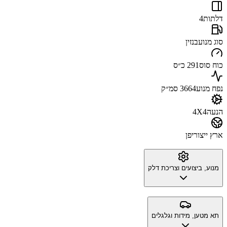
דלתות
4
סוג מנוע
בנזין
כוח סוס
291 כ״ס
נפח מנוע
3664 סמ״ק
הנעה
4X4
ארץ ייצור
יפן
מנוע, ביצועים וצריכת דלק
תא מטען, מידות וגלגלים