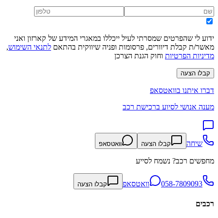
ידוע לי שהפרטים שמסרתי לעיל ייכללו במאגרי המידע של קארזון ואני
מאשר/ת קבלת דיוורים, פרסומות ופניה שיווקית בהתאם
לתנאי השימוש
,
מדיניות הפרטיות
וחוק הגנת הצרכן
קבלו הצעה
דברו איתנו בוואטסאפ
מענה אנושי לסיוע ברכישת רכב
שיחה
קבלו הצעה
וואטסאפ
מחפשים רכב? נשמח לסייע
058-7809093
וואטסאפ
קבלו הצעה
רכבים