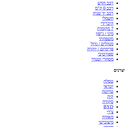
רכב חדש
רכב 0 ק"מ
רכב יד שניה
חשמלי
היברידי
7 מקומות
מיני / ג'יפון
משפחתי
מנהלים / גדול
פרימיום / יוקרה
ספורטיבי
מסחרי וטנדר
יצרנים
טסלה
יונדאי
טויוטה
קיה
סקודה
BYD
צ'רי
מאזדה
מיצובישי