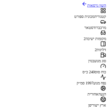
השוו גרסאות
קטגוריה
מכונית ספורט
מרכב
רודסטאר
מקומות ישיבה
2
דלתות
2
סוג מנוע
בנזין
כוח סוס
240 כ״ס
נפח מנוע
1997 סמ״ק
הנעה
אחורית
ארץ ייצור
יפן