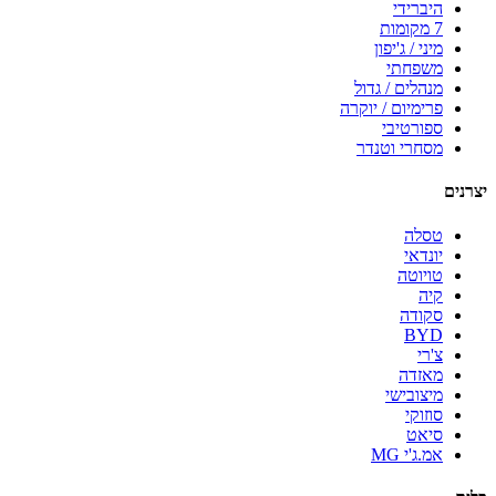
היברידי
7 מקומות
מיני / ג'יפון
משפחתי
מנהלים / גדול
פרימיום / יוקרה
ספורטיבי
מסחרי וטנדר
יצרנים
טסלה
יונדאי
טויוטה
קיה
סקודה
BYD
צ'רי
מאזדה
מיצובישי
סוזוקי
סיאט
אמ.ג'י MG