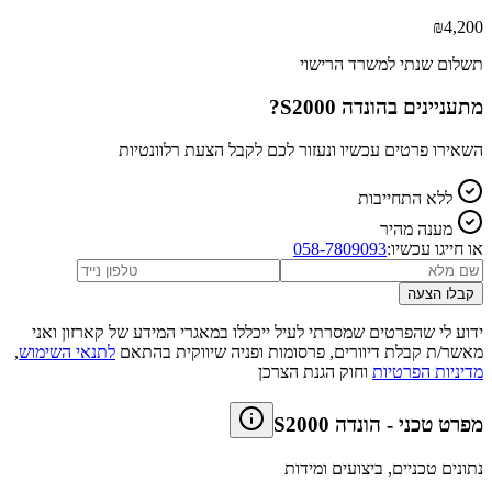
₪
4,200
תשלום שנתי למשרד הרישוי
מתעניינים ב
הונדה S2000
?
השאירו פרטים עכשיו ונעזור לכם לקבל הצעת רלוונטיות
ללא התחייבות
מענה מהיר
או חייגו עכשיו:
058-7809093
קבלו הצעה
ידוע לי שהפרטים שמסרתי לעיל ייכללו במאגרי המידע של קארזון ואני
מאשר/ת קבלת דיוורים, פרסומות ופניה שיווקית בהתאם
לתנאי השימוש
,
מדיניות הפרטיות
וחוק הגנת הצרכן
מפרט טכני
-
הונדה S2000
נתונים טכניים, ביצועים ומידות