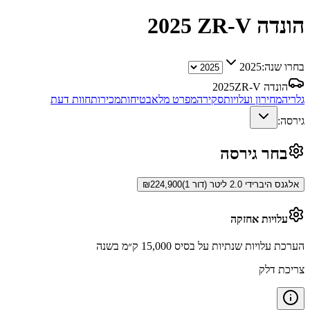
הונדה ZR-V
2025
בחרו שנה:
2025
הונדה ZR-V
2025
גלריה
מחירון ועלויות
סקירה
מפרט מלא
בטיחות
מכירות
חוות דעת
גירסה:
בחר גירסה
אלגנס היברידי 2.0 ליטר (דור 1)
224,900
₪
עלויות אחזקה
הערכת עלויות שנתיות על בסיס 15,000 ק״מ בשנה
צריכת דלק