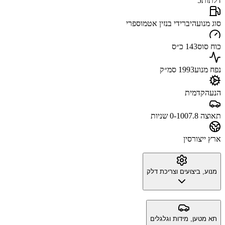
דלתות
5
סוג מנוע
היברידי בנזין אטמוספרי
כוח סוס
143 כ״ס
נפח מנוע
1993 סמ״ק
הנעה
קדמית
תאוצה 0-100
7.8 שניות
ארץ ייצור
סין
מנוע, ביצועים וצריכת דלק
תא מטען, מידות וגלגלים