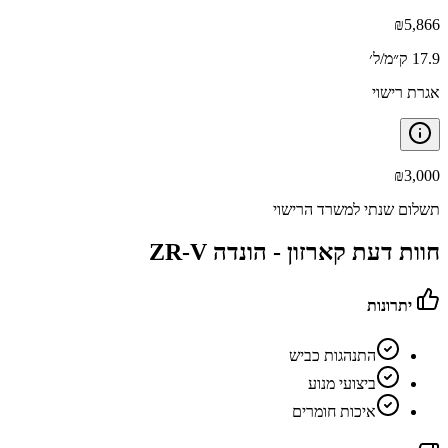
₪
5,866
17.9 ק״מ/ל׳
אגרת רישוי
₪
3,000
תשלום שנתי למשרד הרישוי
חוות דעת קארזון -
הונדה ZR-V
יתרונות
התנהגות כביש
ביצועי מנוע
איכות חומרים