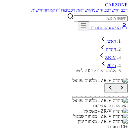
CARZONE
רכב חדש
רכב יד שניה
השוואת רכבים
דו"ח קארזון
חדשות
הרשמה/התחברות
ראשי
הונדה
ZR-V
2025
אלגנס היברידי 2.0 ליטר
הצג את כל התמונות
+
10
תמונות