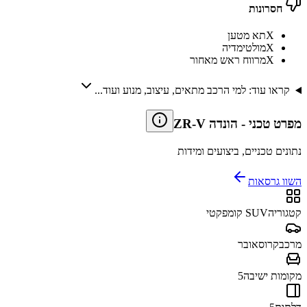
חסרונות
X
תא מטען
X
מולטימדיה
X
מרווח ראש מאחור
קראו עוד: למי הרכב מתאים, עיצוב, מנוע ועוד...
מפרט טכני
-
הונדה ZR-V
נתונים טכניים, ביצועים ומידות
השוו גרסאות
קטגוריה
SUV קומפקטי
מרכב
קרוסאובר
מקומות ישיבה
5