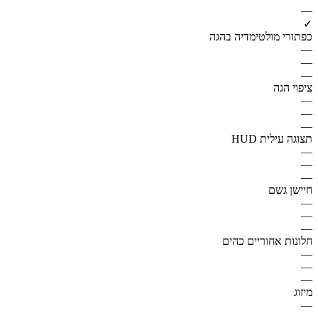
—
✓
כפתורי מולטימדיה בהגה
—
—
—
ציפוי הגה
—
—
—
תצוגה עילית HUD
—
—
—
חיישן גשם
—
—
—
חלונות אחוריים כהים
—
—
—
מיזוג
—
—