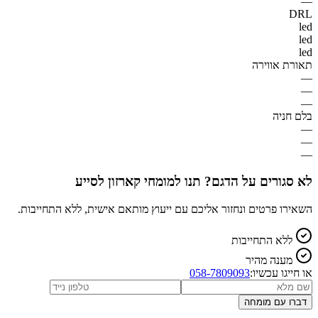
—
DRL
led
led
led
תאורת אווירה
—
—
—
בלם חניה
—
—
—
לא סגורים על הדגם? תנו למומחי קארזון לסייע
השאירו פרטים ונחזור אליכם עם ייעוץ מותאם אישית, ללא התחייבות.
ללא התחייבות
מענה מהיר
או חייגו עכשיו:
058-7809093
דברו עם מומחה