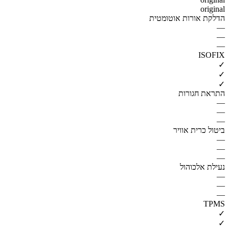
original
הדלקת אורות אוטומטית
—
—
—
ISOFIX
✓
✓
✓
התראת חגורות
—
—
—
ביטול כרית אוויר
—
—
—
נעילת אלכוהול
—
—
—
TPMS
✓
✓