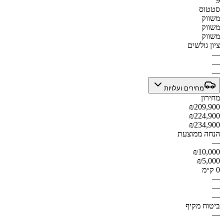
9
סטטוס
משווק
משווק
משווק
ציון גולשים
—
—
—
מחירים ועלויות
מחירון
₪209,900
₪224,900
₪234,900
הנחה ממוצעת
—
₪10,000
₪5,000
0 ק״מ
—
—
—
ביטוח מקיף
—
—