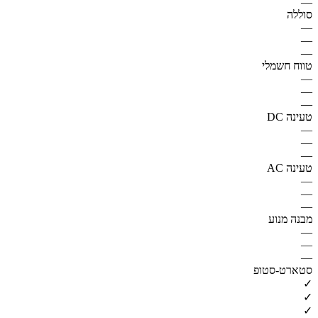
—
סוללה
—
—
—
טווח חשמלי
—
—
—
טעינה DC
—
—
—
טעינה AC
—
—
—
מבנה מנוע
—
—
—
סטארט-סטופ
✓
✓
✓