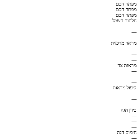
מפתח חכם
מפתח חכם
מפתח חכם
חלונות חשמל
—
—
—
מראה מרכזית
—
—
—
מראות צד
—
—
—
קיפול מראות
—
—
—
כיוון הגה
—
—
—
חימום הגה
—