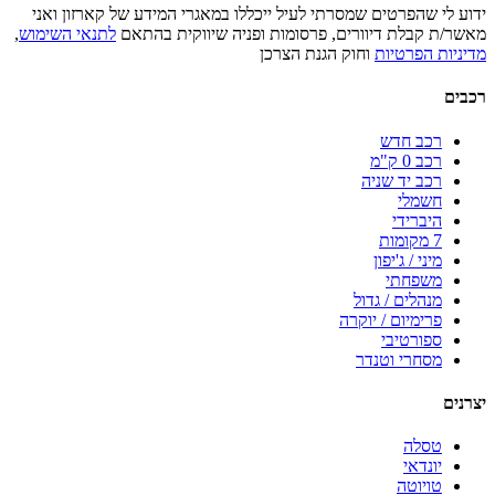
ידוע לי שהפרטים שמסרתי לעיל ייכללו במאגרי המידע של קארזון ואני
מאשר/ת קבלת דיוורים, פרסומות ופניה שיווקית בהתאם
לתנאי השימוש
,
מדיניות הפרטיות
וחוק הגנת הצרכן
רכבים
רכב חדש
רכב 0 ק"מ
רכב יד שניה
חשמלי
היברידי
7 מקומות
מיני / ג'יפון
משפחתי
מנהלים / גדול
פרימיום / יוקרה
ספורטיבי
מסחרי וטנדר
יצרנים
טסלה
יונדאי
טויוטה