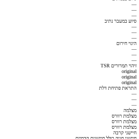
—
—
—
סיוע במעבר נתיב
—
—
—
היגוי חירום
—
—
—
זיהוי תמרורים TSR
original
original
original
התראת פתיחת דלת
—
—
—
מצלמה
מצלמת רוורס
מצלמת רוורס
מצלמת רוורס
חיישני קרבה
חיישני חניה כולל חיישנים קדמיים