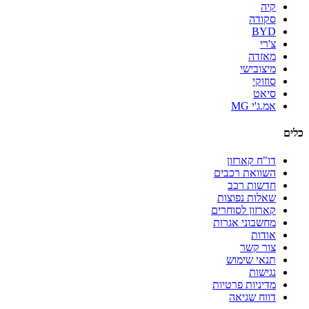
קיה
סקודה
BYD
צ'רי
מאזדה
מיצובישי
סוזוקי
סיאט
אמ.ג'י MG
כלים
דו"ח קארזון
השוואת רכבים
חדשות רכב
שאלות נפוצות
קארזון לסוחרים
מחשבוני אגרות
אודות
צור קשר
תנאי שימוש
נגישות
מדיניות פרטיות
דווח שגיאה