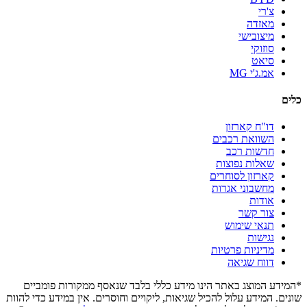
צ'רי
מאזדה
מיצובישי
סוזוקי
סיאט
אמ.ג'י MG
כלים
דו"ח קארזון
השוואת רכבים
חדשות רכב
שאלות נפוצות
קארזון לסוחרים
מחשבוני אגרות
אודות
צור קשר
תנאי שימוש
נגישות
מדיניות פרטיות
דווח שגיאה
*המידע המוצג באתר הינו מידע כללי בלבד שנאסף ממקורות פומביים
שונים. המידע עלול להכיל שגיאות, ליקויים וחוסרים. אין במידע כדי להוות