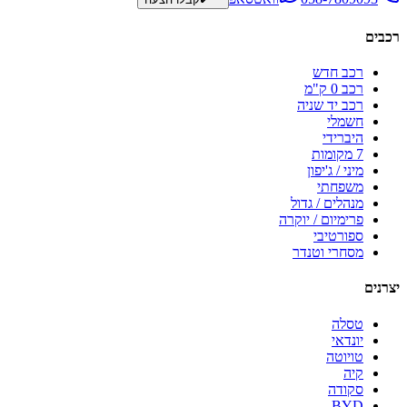
רכבים
רכב חדש
רכב 0 ק"מ
רכב יד שניה
חשמלי
היברידי
7 מקומות
מיני / ג'יפון
משפחתי
מנהלים / גדול
פרימיום / יוקרה
ספורטיבי
מסחרי וטנדר
יצרנים
טסלה
יונדאי
טויוטה
קיה
סקודה
BYD