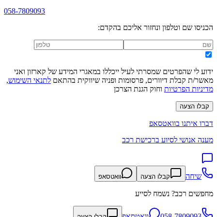
058-7809093
הכניסו שם וטלפון ונחזור אליכם בהקדם:
ידוע לי שהפרטים שמסרתי לעיל ייכללו במאגרי המידע של קארזון ואני
מאשר/ת קבלת דיוורים, פרסומות ופניה שיווקית בהתאם
לתנאי השימוש
,
מדיניות הפרטיות
וחוק הגנת הצרכן
קבלו הצעה
דברו איתנו בוואטסאפ
מענה אנושי לסיוע ברכישת רכב
שיחה
קבלו הצעה
וואטסאפ
מחפשים רכב? נשמח לסייע
058-7809093
וואטסאפ
קבלו הצעה