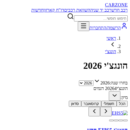
CARZONE
רכב חדש
רכב יד שניה
השוואת רכבים
דו"ח קארזון
חדשות
הרשמה/התחברות
ראשי
הונגצ'י
הונגצ'י
2026
בחרו שנה:
2026
הונגצ'י
4
2026
דגמים
מיון:
הכל
חשמלי
קרוסאובר
סדאן