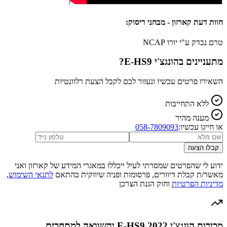
חוות דעת קארזון - מבחני ריסוק:
טרם נבדק ע"י יורו NCAP
מתעניינים ב
הונגצ'י E-HS9
?
השאירו פרטים עכשיו ונעזור לכם לקבל הצעת רלוונטיות
ללא התחייבות
מענה מהיר
או חייגו עכשיו:
058-7809093
קבלו הצעה
ידוע לי שהפרטים שמסרתי לעיל ייכללו במאגרי המידע של קארזון ואני
מאשר/ת קבלת דיוורים, פרסומות ופניה שיווקית בהתאם
לתנאי השימוש
,
מדיניות הפרטיות
וחוק הגנת הצרכן
מכירות הונגצ'י E-HS9 2022 והשוואה למתחרים