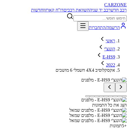
CARZONE
רכב חדש
רכב יד שניה
השוואת רכבים
דו"ח קארזון
חדשות
הרשמה/התחברות
ראשי
הונגצ'י
E-HS9
2022
אקסקלוסיב 4X4 חשמלי 6 מושבים
הצג את כל התמונות
+
5
תמונות