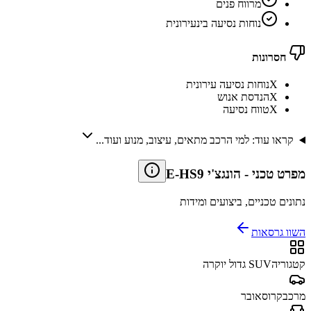
מרווח פנים
נוחות נסיעה בינעירונית
חסרונות
X
נוחות נסיעה עירונית
X
הנדסת אנוש
X
טווח נסיעה
קראו עוד: למי הרכב מתאים, עיצוב, מנוע ועוד...
מפרט טכני
-
הונגצ'י E-HS9
נתונים טכניים, ביצועים ומידות
השוו גרסאות
קטגוריה
SUV גדול יוקרה
מרכב
קרוסאובר