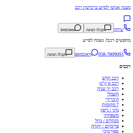
מענה אנושי לסיוע ברכישת רכב
שיחה
קבלו הצעה
וואטסאפ
מחפשים רכב? נשמח לסייע
058-7809093
וואטסאפ
קבלו הצעה
רכבים
רכב חדש
רכב 0 ק"מ
רכב יד שניה
חשמלי
היברידי
7 מקומות
מיני / ג'יפון
משפחתי
מנהלים / גדול
פרימיום / יוקרה
ספורטיבי