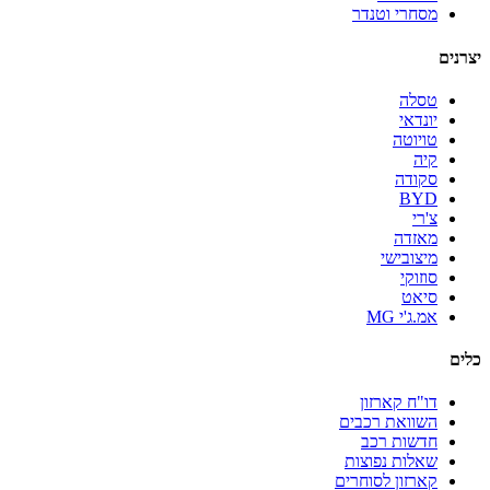
מסחרי וטנדר
יצרנים
טסלה
יונדאי
טויוטה
קיה
סקודה
BYD
צ'רי
מאזדה
מיצובישי
סוזוקי
סיאט
אמ.ג'י MG
כלים
דו"ח קארזון
השוואת רכבים
חדשות רכב
שאלות נפוצות
קארזון לסוחרים