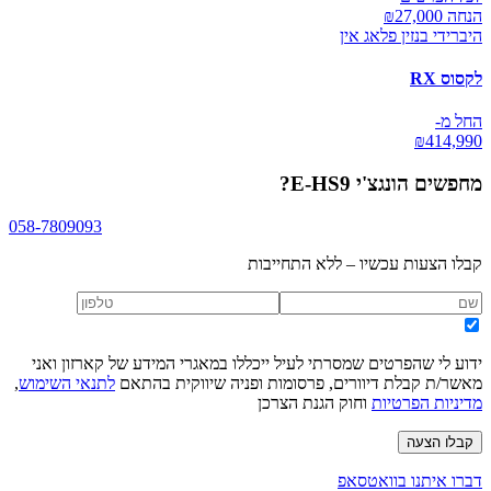
הנחה ₪
27,000
היברידי בנזין פלאג אין
לקסוס RX
החל מ-
₪
414,990
מחפשים
הונגצ'י E-HS9
?
058-7809093
קבלו הצעות עכשיו – ללא התחייבות
ידוע לי שהפרטים שמסרתי לעיל ייכללו במאגרי המידע של קארזון ואני
מאשר/ת קבלת דיוורים, פרסומות ופניה שיווקית בהתאם
לתנאי השימוש
,
מדיניות הפרטיות
וחוק הגנת הצרכן
קבלו הצעה
דברו איתנו בוואטסאפ