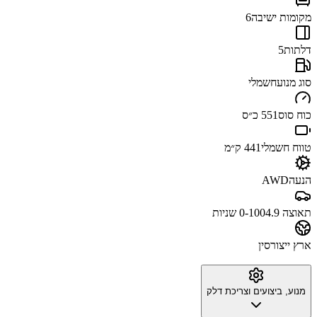
מקומות ישיבה
6
דלתות
5
סוג מנוע
חשמלי
כוח סוס
551 כ״ס
טווח חשמלי
441 ק״מ
הנעה
AWD
תאוצה 0-100
4.9 שניות
ארץ ייצור
סין
מנוע, ביצועים וצריכת דלק