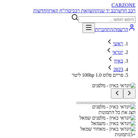
CARZONE
רכב חדש
רכב יד שניה
השוואת רכבים
דו"ח קארזון
חדשות
הרשמה/התחברות
ראשי
יונדאי
באיון
2023
פריים פלוס 100hp 1.0 ליטר
הצג את כל התמונות
+
15
תמונות