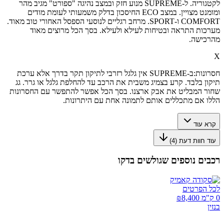
לקטגוריה. ל-SUPREME מנוע חזק ובמצב נהיגה "ספורט" מגיב מהר
ומומנט מצויין. במצב ECO החיסכון בדלק משמעותי לעומת מודים
COMFORT ו-SPORT. מרחב רגליים לנוסעי הספסל האחורי טוב מאוד.
מערכות התראה ובטיחות לעילא ולעילא. בסך הכל מרוצים מאוד
מהרכישה.
X
חסרונות:
ב-SUPREME אין גלגל רזרבי לתיקון תקר בדרך אלא ערכת
תיקון בלבד. קרע בצמיג משבית את הרכב עד להחלפת גלגל או גרר. גג
שחור המבליט את אבק ארצנו. בסך הכל אפשר להתפשר עם החסרונות
הללו אם מתכללים אותם לתמונה אחת עם היתרונות.
קרא עוד
עוד חוות דעת (
4
)
רכבים נוספים שגולשים בדקו
לכל הפרטים
0 ק"מ ₪
8,400
בנזין