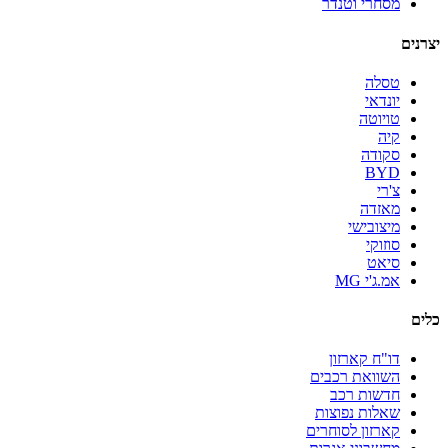
מסחרי וטנדר
יצרנים
טסלה
יונדאי
טויוטה
קיה
סקודה
BYD
צ'רי
מאזדה
מיצובישי
סוזוקי
סיאט
אמ.ג'י MG
כלים
דו"ח קארזון
השוואת רכבים
חדשות רכב
שאלות נפוצות
קארזון לסוחרים