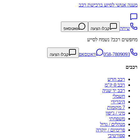
מענה אנושי לסיוע ברכישת רכב
שיחה
קבלו הצעה
וואטסאפ
מחפשים רכב? נשמח לסייע
058-7809093
וואטסאפ
קבלו הצעה
רכבים
רכב חדש
רכב 0 ק"מ
רכב יד שניה
חשמלי
היברידי
7 מקומות
מיני / ג'יפון
משפחתי
מנהלים / גדול
פרימיום / יוקרה
ספורטיבי