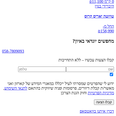
0 ק"מ ₪
11,100
היברידי בנזין
טויוטה יאריס קרוס
החל מ-
₪
158,990
מחפשים
יונדאי באיון
?
058-7809093
קבלו הצעות עכשיו – ללא התחייבות
ידוע לי שהפרטים שמסרתי לעיל ייכללו במאגרי המידע של קארזון ואני
מאשר/ת קבלת דיוורים, פרסומות ופניה שיווקית בהתאם
לתנאי השימוש
,
מדיניות הפרטיות
וחוק הגנת הצרכן
קבלו הצעה
דברו איתנו בוואטסאפ