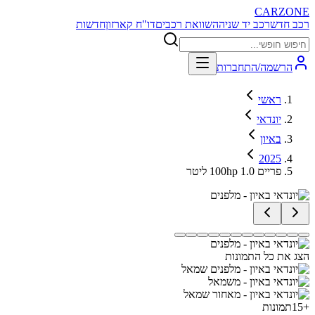
CARZONE
רכב חדש
רכב יד שניה
השוואת רכבים
דו"ח קארזון
חדשות
הרשמה/התחברות
ראשי
יונדאי
באיון
2025
פריים 100hp 1.0 ליטר
הצג את כל התמונות
+
15
תמונות