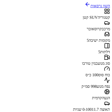
השוו גרסאות
קטגוריה
SUV קטן
מרכב
קרוסאובר
מקומות ישיבה
5
דלתות
5
סוג מנוע
בנזין טורבו
כוח סוס
100 כ״ס
נפח מנוע
998 סמ״ק
הנעה
קדמית
תאוצה 0-100
11.7 שניות