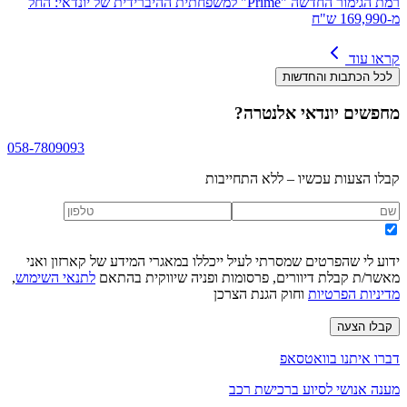
רמת הגימור החדשה "Prime" למשפחתית ההיברידית של יונדאי: החל
מ-169,990 ש"ח
קראו עוד
לכל הכתבות והחדשות
מחפשים
יונדאי אלנטרה
?
058-7809093
קבלו הצעות עכשיו – ללא התחייבות
ידוע לי שהפרטים שמסרתי לעיל ייכללו במאגרי המידע של קארזון ואני
מאשר/ת קבלת דיוורים, פרסומות ופניה שיווקית בהתאם
לתנאי השימוש
,
מדיניות הפרטיות
וחוק הגנת הצרכן
קבלו הצעה
דברו איתנו בוואטסאפ
מענה אנושי לסיוע ברכישת רכב