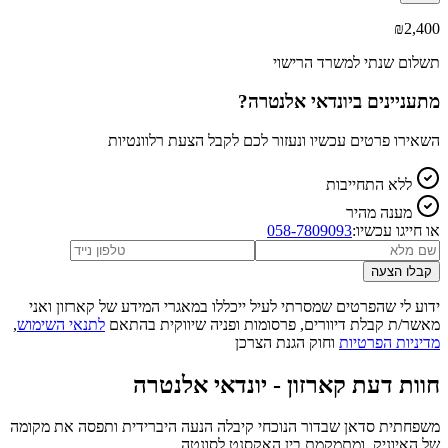
₪
2,400
תשלום שנתי למשרד הרישוי
מתעניינים ב
יונדאי אלנטרה
?
השאירו פרטים עכשיו ונעזור לכם לקבל הצעת רלוונטיות
ללא התחייבות
מענה מהיר
או חייגו עכשיו:
058-7809093
קבלו הצעה
ידוע לי שהפרטים שמסרתי לעיל ייכללו במאגרי המידע של קארזון ואני
מאשר/ת קבלת דיוורים, פרסומות ופניה שיווקית בהתאם
לתנאי השימוש
,
מדיניות הפרטיות
וחוק הגנת הצרכן
חוות דעת קארזון -
יונדאי אלנטרה
משפחתית סדאן שבדור הנוכחי קיבלה הנעה היברידית ותפסה את מקומה
של האיוניק, ומתמקמת בין האקסנט לסונטה