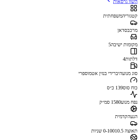
השוו גרסאות
קטגוריה
משפחתית
מרכב
סדאן
מקומות ישיבה
5
דלתות
4
סוג מנוע
היברידי בנזין אטמוספרי
כוח סוס
139 כ״ס
נפח מנוע
1580 סמ״ק
הנעה
קדמית
תאוצה 0-100
10.5 שניות