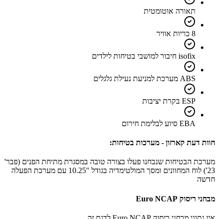
תאורה אוטומטית
8 כריות אוויר
isofix חיבור למושבי בטיחות לילדים
ABS מערכת למניעת נעילת גלגלים
ESP בקרת יציבות
EBA סיוע לבלימת חירום
חוות דעת קארזון - מערכות בטיחות:
מערכת הבטיחות שנבחנו פעלו בצורה טובה במסגרת מתיחת הפנים (פבר'
23') לוח המחוונים ומסך המולטימדיה בגודל "10.25 עם מערכת הפעלה
חדשה
מבחני ריסוק Euro NCAP
אין נתוני מבחני ריסוק Euro NCAP לדגם זה