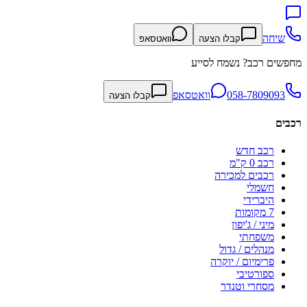
שיחה
קבלו הצעה
וואטסאפ
מחפשים רכב? נשמח לסייע
058-7809093
וואטסאפ
קבלו הצעה
רכבים
רכב חדש
רכב 0 ק"מ
רכבים למכירה
חשמלי
היברידי
7 מקומות
מיני / ג'יפון
משפחתי
מנהלים / גדול
פרימיום / יוקרה
ספורטיבי
מסחרי וטנדר