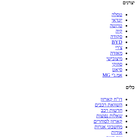
יצרנים
טסלה
יונדאי
טויוטה
קיה
סקודה
BYD
צ'רי
מאזדה
מיצובישי
סוזוקי
סיאט
אמ.ג'י MG
כלים
דו"ח קארזון
השוואת רכבים
חדשות רכב
שאלות נפוצות
קארזון לסוחרים
מחשבוני אגרות
אודות