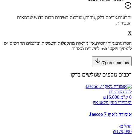
יתרונות:
צריכת דלק ,נוחות,מערכות בטיחות רבות בדגש לגרסאות
הבכירות
X
חסרונות:
נמוך יחסית,אין מראות מתקפלות חשמלית ובדגמים החדשים יש
להוסיף שקעי usb ליושבים מאחור.
עוד חוות דעת (
7
)
רכבים נוספים שגולשים בדקו
לכל הפרטים
0 ק"מ ₪
16,000
היברידי בנזין פלאג אין
אומודה ג'אקו Jaecoo 7
החל מ-
₪
179,990