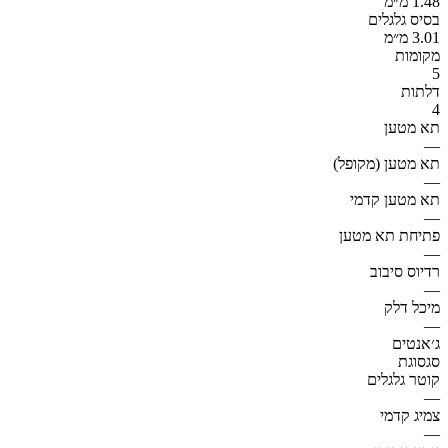
1.48 מ״מ
בסיס גלגלים
3.01 מ״מ
מקומות
5
דלתות
4
תא מטען
—
תא מטען (מקופל)
—
תא מטען קדמי
—
פתיחת תא מטען
—
רדיוס סיבוב
—
מיכל דלק
—
ג׳אנטים
סגסוגת
קוטר גלגלים
—
צמיג קדמי
—