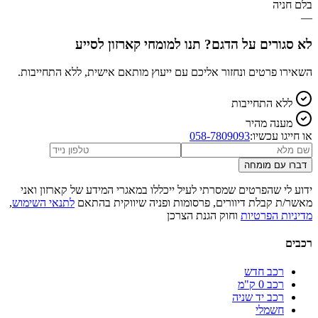
בלם חניה
—
לא סגורים על הדגם? תנו למומחי קארזון לסייע
השאירו פרטים ונחזור אליכם עם ייעוץ מותאם אישית, ללא התחייבות.
ללא התחייבות
מענה מהיר
או חייגו עכשיו:
058-7809093
דברו עם מומחה
ידוע לי שהפרטים שמסרתי לעיל ייכללו במאגרי המידע של קארזון ואני
מאשר/ת קבלת דיוורים, פרסומות ופניה שיווקית בהתאם
לתנאי השימוש
,
מדיניות הפרטיות
וחוק הגנת הצרכן
רכבים
רכב חדש
רכב 0 ק"מ
רכב יד שניה
חשמלי