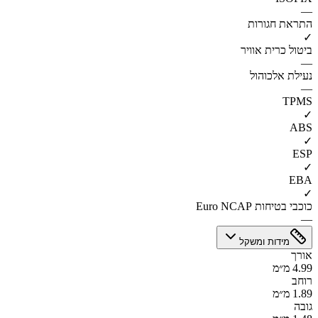
—
התראת חגורות
✓
ביטול כרית אוויר
—
נעילת אלכוהול
—
TPMS
✓
ABS
✓
ESP
✓
EBA
✓
כוכבי בטיחות Euro NCAP
—
מידות ומשקל
אורך
4.99 מ״מ
רוחב
1.89 מ״מ
גובה