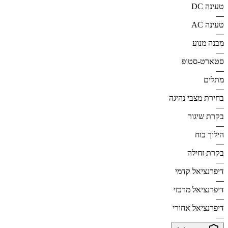
טעינה DC
—
טעינה AC
—
מבנה מנוע
—
סטארט-סטופ
—
מתלים
—
בחירת מצבי נהיגה
—
בקרת שיגור
—
הילוך כוח
—
בקרת זחילה
—
דיפרנציאל קדמי
—
דיפרנציאל מרכזי
—
דיפרנציאל אחורי
—