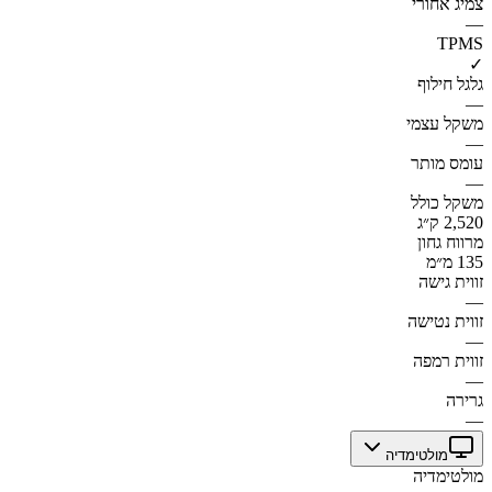
צמיג אחורי
—
TPMS
✓
גלגל חילוף
—
משקל עצמי
—
עומס מותר
—
משקל כולל
2,520 ק״ג
מרווח גחון
135 מ״מ
זווית גישה
—
זווית נטישה
—
זווית רמפה
—
גרירה
—
מולטימדיה
מולטימדיה