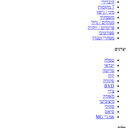
היברידי
7 מקומות
מיני / ג'יפון
משפחתי
מנהלים / גדול
פרימיום / יוקרה
ספורטיבי
מסחרי וטנדר
יצרנים
טסלה
יונדאי
טויוטה
קיה
סקודה
BYD
צ'רי
מאזדה
מיצובישי
סוזוקי
סיאט
אמ.ג'י MG
כלים