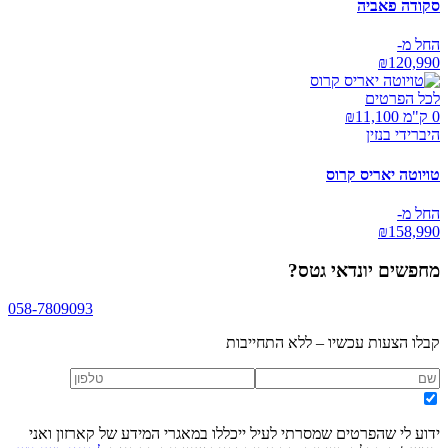
סקודה פאביה
החל מ-
₪
120,990
לכל הפרטים
0 ק"מ ₪
11,100
היברידי בנזין
טויוטה יאריס קרוס
החל מ-
₪
158,990
מחפשים
יונדאי גטס
?
058-7809093
קבלו הצעות עכשיו – ללא התחייבות
ידוע לי שהפרטים שמסרתי לעיל ייכללו במאגרי המידע של קארזון ואני