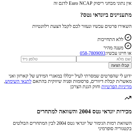
אין נתוני מבחני ריסוק Euro NCAP לדגם זה
מתעניינים ב
יונדאי גטס
?
השאירו פרטים עכשיו ונעזור לכם לקבל הצעת רלוונטיות
ללא התחייבות
מענה מהיר
או חייגו עכשיו:
058-7809093
קבלו הצעה
ידוע לי שהפרטים שמסרתי לעיל ייכללו במאגרי המידע של קארזון ואני
מאשר/ת קבלת דיוורים, פרסומות ופניה שיווקית בהתאם
לתנאי השימוש
,
מדיניות הפרטיות
וחוק הגנת הצרכן
מכירות יונדאי גטס 2004 והשוואה למתחרים
השוואת רמות הגימור של יונדאי גטס 2004 לבין המתחרים הבולטים
בקטגוריה סופרמיני