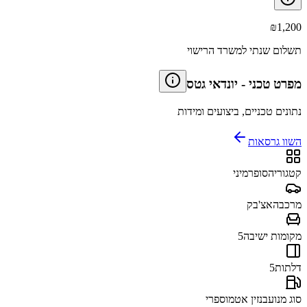
₪
1,200
תשלום שנתי למשרד הרישוי
מפרט טכני
-
יונדאי גטס
נתונים טכניים, ביצועים ומידות
השוו גרסאות
קטגוריה
סופרמיני
מרכב
האצ'בק
מקומות ישיבה
5
דלתות
5
סוג מנוע
בנזין אטמוספרי