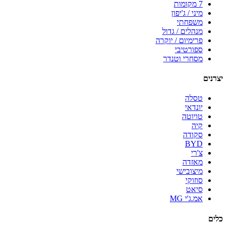
7 מקומות
מיני / ג'יפון
משפחתי
מנהלים / גדול
פרימיום / יוקרה
ספורטיבי
מסחרי וטנדר
יצרנים
טסלה
יונדאי
טויוטה
קיה
סקודה
BYD
צ'רי
מאזדה
מיצובישי
סוזוקי
סיאט
אמ.ג'י MG
כלים