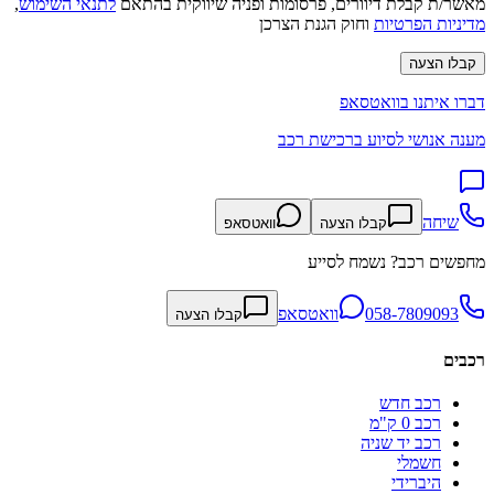
מאשר/ת קבלת דיוורים, פרסומות ופניה שיווקית בהתאם
לתנאי השימוש
,
מדיניות הפרטיות
וחוק הגנת הצרכן
קבלו הצעה
דברו איתנו בוואטסאפ
מענה אנושי לסיוע ברכישת רכב
שיחה
קבלו הצעה
וואטסאפ
מחפשים רכב? נשמח לסייע
058-7809093
וואטסאפ
קבלו הצעה
רכבים
רכב חדש
רכב 0 ק"מ
רכב יד שניה
חשמלי
היברידי