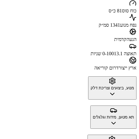
כוח סוס
81 כ״ס
נפח מנוע
1341 סמ״ק
הנעה
קדמית
תאוצה 0-100
13.1 שניות
ארץ ייצור
דרום קוריאה
מנוע, ביצועים וצריכת דלק
תא מטען, מידות וגלגלים