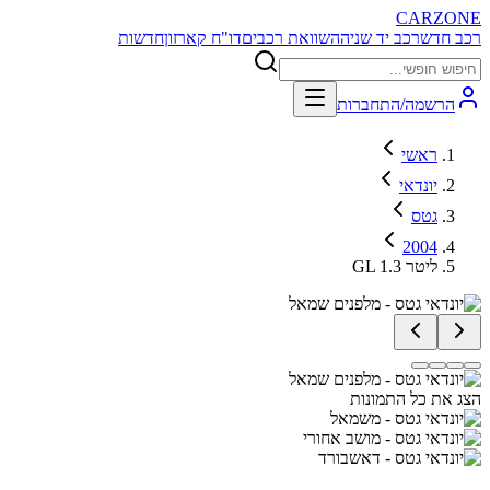
CARZONE
רכב חדש
רכב יד שניה
השוואת רכבים
דו"ח קארזון
חדשות
הרשמה/התחברות
ראשי
יונדאי
גטס
2004
GL 1.3 ליטר
הצג את כל התמונות