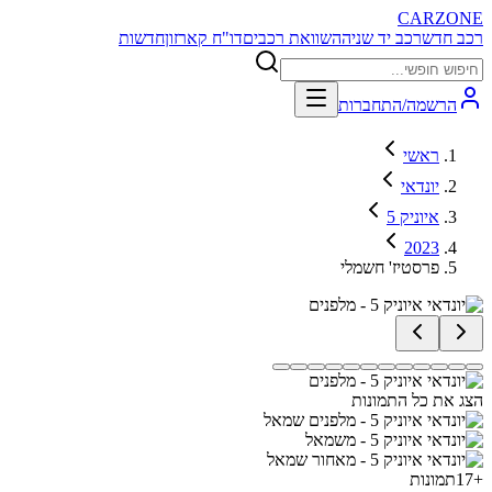
CARZONE
רכב חדש
רכב יד שניה
השוואת רכבים
דו"ח קארזון
חדשות
הרשמה/התחברות
ראשי
יונדאי
איוניק 5
2023
פרסטיז' חשמלי
הצג את כל התמונות
+
17
תמונות