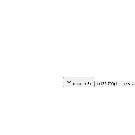
מלי (דור 1)
132,700
₪
+3 גירסאות