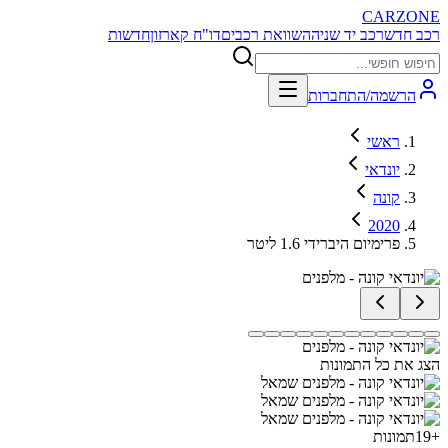
CARZONE
רכב חדש
רכב יד שניה
השוואת רכבים
דו"ח קארזון
חדשות
הרשמה/התחברות
ראשי
יונדאי
קונה
2020
פרימיום היברידי 1.6 ליטר
הצג את כל התמונות
+
19
תמונות