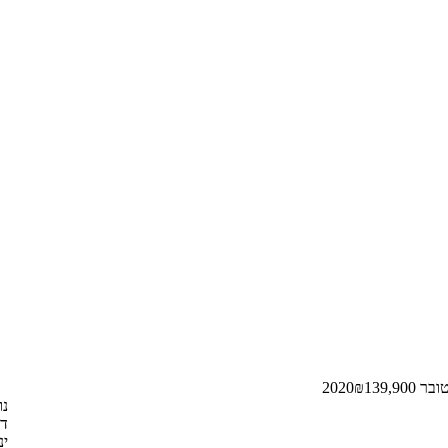
ר 2020
139,900
₪
נו
דצ
ינו