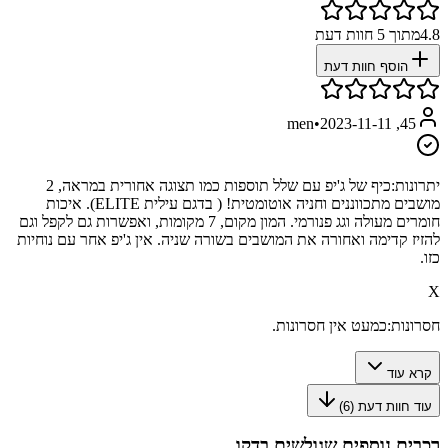
4.8
מתוך
5
חוות דעת
הוסף חוות דעת
•
2023-11-11
45, men
יתרונות:
כיף של ג'יפ עם שלל תוספות כמו תצוגה אחורית במראה, 2
מושבים מתכווננים וחניה אוטומטית! ( בדגם עילית ELITE). איכות
חומרים מעולה וגג פנורמי. המון מקום, 7 מקומות, ואפשרות גם לקפל וגם
להזיז קדימה ואחורה את המושבים בשורה שניה. אין ג'יפ אחר עם נוחיות
כזו.
X
חסרונות:
כמעט אין חסרונות.
קרא עוד
עוד חוות דעת (
6
)
רכבים נוספים שגולשים בדקו