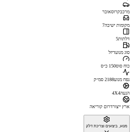
מרכב
קרוסאובר
מקומות ישיבה
7
דלתות
5
סוג מנוע
דיזל
כוח סוס
150 כ״ס
נפח מנוע
2188 סמ״ק
הנעה
4X4
ארץ ייצור
דרום קוריאה
מנוע, ביצועים וצריכת דלק