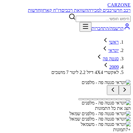
CARZONE
רכב חדש
רכבים למכירה
השוואת רכבים
דו"ח קארזון
חדשות
הרשמה/התחברות
ראשי
יונדאי
סנטה פה
2009
לאקשרי 4X4 דיזל 2.2 ליטר 7 מושבים
הצג את כל התמונות
+
7
תמונות