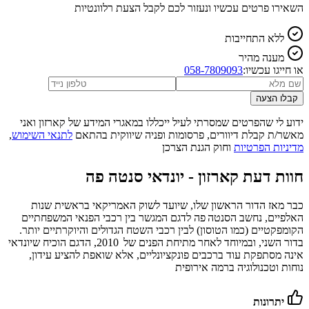
השאירו פרטים עכשיו ונעזור לכם לקבל הצעת רלוונטיות
ללא התחייבות
מענה מהיר
או חייגו עכשיו:
058-7809093
קבלו הצעה
ידוע לי שהפרטים שמסרתי לעיל ייכללו במאגרי המידע של קארזון ואני
מאשר/ת קבלת דיוורים, פרסומות ופניה שיווקית בהתאם
לתנאי השימוש
,
מדיניות הפרטיות
וחוק הגנת הצרכן
חוות דעת קארזון -
יונדאי סנטה פה
כבר מאז הדור הראשון שלו, שיועד לשוק האמריקאי בראשית שנות
האלפיים, נחשב הסנטה פה לדגם המגשר בין רכבי הפנאי המשפחתיים
הקומפקטיים (כמו הטוסון) לבין רכבי השטח הגדולים והיוקרתיים יותר.
בדור השני, ובמיוחד לאחר מתיחת הפנים של 2010, הדגם הוכיח שיונדאי
אינה מסתפקת עוד ברכבים פונקציונליים, אלא שואפת להציע עידון,
נוחות וטכנולוגיה ברמה אירופית
יתרונות