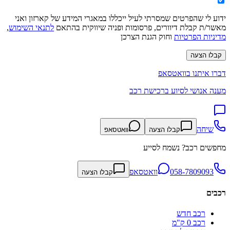
ידוע לי שהפרטים שמסרתי לעיל ייכללו במאגרי המידע של קארזון ואני
מאשר/ת קבלת דיוורים, פרסומות ופניה שיווקית בהתאם
לתנאי השימוש
,
מדיניות הפרטיות
וחוק הגנת הצרכן
קבלו הצעה
דברו איתנו בוואטסאפ
מענה אנושי לסיוע ברכישת רכב
שיחה
קבלו הצעה
וואטסאפ
מחפשים רכב? נשמח לסייע
058-7809093
וואטסאפ
קבלו הצעה
רכבים
רכב חדש
רכב 0 ק"מ