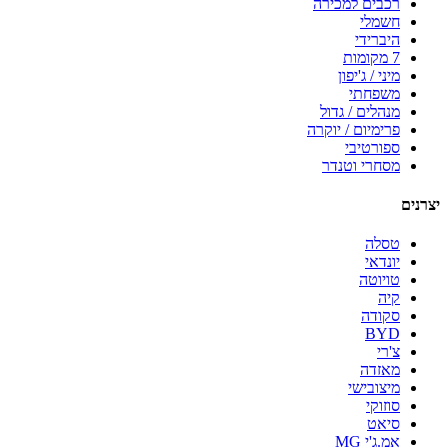
רכבים למכירה
חשמלי
היברידי
7 מקומות
מיני / ג'יפון
משפחתי
מנהלים / גדול
פרימיום / יוקרה
ספורטיבי
מסחרי וטנדר
יצרנים
טסלה
יונדאי
טויוטה
קיה
סקודה
BYD
צ'רי
מאזדה
מיצובישי
סוזוקי
סיאט
אמ.ג'י MG