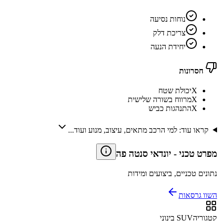
נוחות נסיעה
צריכת דלק
יחידת הנעה
חסרונות
X
יכולת שטח
X
מרווח בשורה שלישית
X
התנהגות כביש
קראו עוד: למי הרכב מתאים, עיצוב, מנוע ועוד...
מפרט טכני
-
יונדאי סנטה פה
נתונים טכניים, ביצועים ומידות
השוו גרסאות
קטגוריה
SUV בינוני