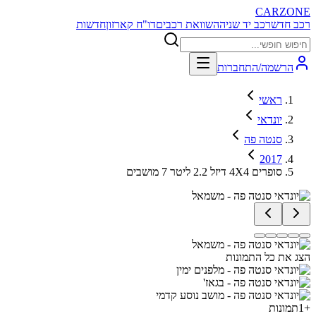
CARZONE
רכב חדש
רכב יד שניה
השוואת רכבים
דו"ח קארזון
חדשות
הרשמה/התחברות
ראשי
יונדאי
סנטה פה
2017
סופרים 4X4 דיזל 2.2 ליטר 7 מושבים
הצג את כל התמונות
+
1
תמונות