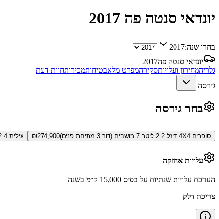
יונדאי סנטה פה
2017
בחרו שנה:
2017
יונדאי סנטה פה
2017
גלריה
מחירון ועלויות
סקירה
מפרט מלא
בטיחות
מכירות
חוות דעת
גירסה:
בחר גירסה
סופרים 4X4 דיזל 2.2 ליטר 7 מושבים (דור 3 מתיחת פנים)
274,900
₪
עילית 4X4 2.4 ליטר 7 מושבים (דור 3 מתיחת פנים)
עלויות אחזקה
הערכת עלויות שנתיות על בסיס 15,000 ק״מ בשנה
צריכת דלק