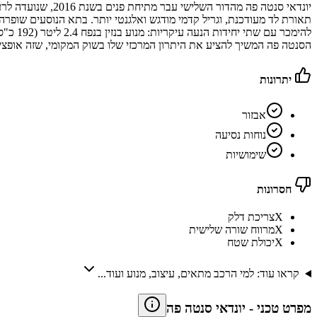
תאורת לד מעודכנת, וגריל קדמי מודגש ואלגנטי יותר. בתא הנוסעים שופרה
הסנטה פה המשיך להציע את היתרון המרכזי שלו בשוק המקומי, שזה אופציה ל-5 או 7 מקומות 
יתרונות
אבזור
נוחות נסיעה
שימושיות
חסרונות
X
צריכת דלק
X
מרווח שורה שלישית
X
יכולת שטח
קראו עוד: למי הרכב מתאים, עיצוב, מנוע ועוד...
מפרט טכני
-
יונדאי סנטה פה