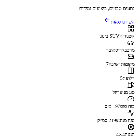
נתונים טכניים, ביצועים ומידות
השוו גרסאות
קטגוריה
SUV בינוני
מרכב
קרוסאובר
מקומות ישיבה
7
דלתות
5
סוג מנוע
דיזל
כוח סוס
197 כ״ס
נפח מנוע
2199 סמ״ק
הנעה
4X4