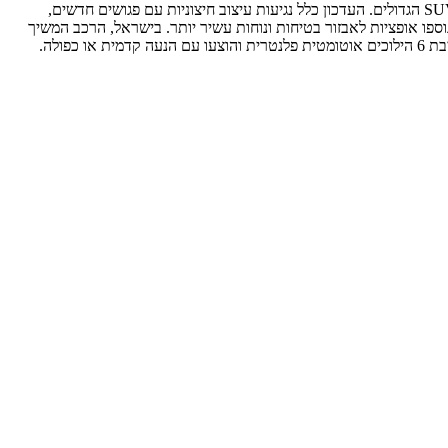
יונדאי סנטה פה מהדור השלישי עבר מתיחת פנים בשנת 2016, שנועדה לרענן את רכב הפנאי המצליח ולשמור על התחרותיות שלו בקטגוריית רכבי ה-SUV הגדולים. העדכון כלל נגיעות עיצוב חיצוניות עם פגושים חדשים,
ספו אופציות לאבזור בטיחות ונוחות עשיר יותר. בישראל, הרכב המשיך
להימכר עם שתי יחידות הנעה עיקריות: מנוע בנזין בנפח 2.4 ליטר (192 כ"ס) ומנוע טורבו-דיזל חזק ומוצלח בנפח 2.2 ליטר (200 כ"ס), שניהם שודכו לתיבת 6 הילוכים אוטומטית פלנטרית והוצעו עם הנעה קדמית או כפולה.