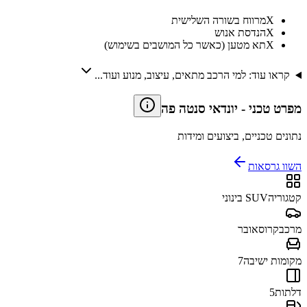
X
מרווח בשורה השלישית
X
הנדסת אנוש
X
תא מטען (כאשר כל המושבים בשימוש)
קראו עוד: למי הרכב מתאים, עיצוב, מנוע ועוד...
מפרט טכני
-
יונדאי סנטה פה
נתונים טכניים, ביצועים ומידות
השוו גרסאות
קטגוריה
SUV בינוני
מרכב
קרוסאובר
מקומות ישיבה
7
דלתות
5