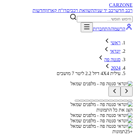
CARZONE
רכב חדש
רכב יד שניה
השוואת רכבים
דו"ח קארזון
חדשות
הרשמה/התחברות
ראשי
יונדאי
סנטה פה
2024
עילית 4X4 דיזל 2.2 ליטר 7 מושבים
הצג את כל התמונות
+
25
תמונות