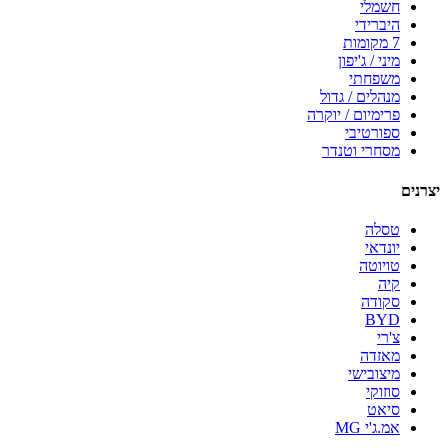
חשמלי
היברידי
7 מקומות
מיני / ג'יפון
משפחתי
מנהלים / גדול
פרימיום / יוקרה
ספורטיבי
מסחרי וטנדר
יצרנים
טסלה
יונדאי
טויוטה
קיה
סקודה
BYD
צ'רי
מאזדה
מיצובישי
סוזוקי
סיאט
אמ.ג'י MG