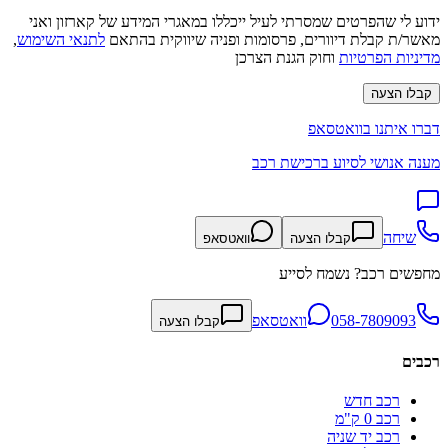
ידוע לי שהפרטים שמסרתי לעיל ייכללו במאגרי המידע של קארזון ואני
מאשר/ת קבלת דיוורים, פרסומות ופניה שיווקית בהתאם
לתנאי השימוש
,
מדיניות הפרטיות
וחוק הגנת הצרכן
קבלו הצעה
דברו איתנו בוואטסאפ
מענה אנושי לסיוע ברכישת רכב
שיחה
קבלו הצעה
וואטסאפ
מחפשים רכב? נשמח לסייע
058-7809093
וואטסאפ
קבלו הצעה
רכבים
רכב חדש
רכב 0 ק"מ
רכב יד שניה