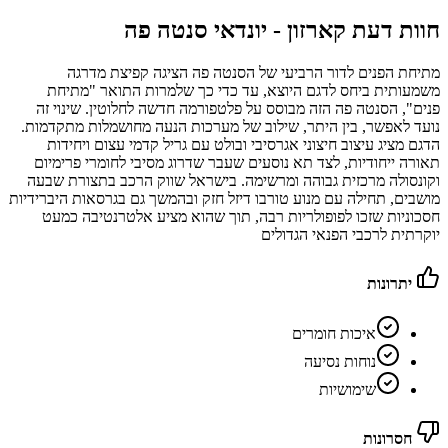
חוות דעת קארזון -
יונדאי סנטה פה
מתיחת הפנים לדור הרביעי של הסנטה פה הציגה קפיצת מדרגה
משמעותית ביחס לדגם היוצא, עד כדי כך שלמרות התואר "מתיחת
פנים", הסנטה פה הזה מבוסס על פלטפורמה חדשה לחלוטין. שינוי זה
נועד לאפשר, בין היתר, שילוב של מערכות הנעה מחושמלות מתקדמות.
הדגם מציג עיצוב חיצוני אגרסיבי ובולט עם גריל קדמי עצום ויחידות
תאורה ייחודיות, לצד תא נוסעים שעבר שדרוג מסיבי לחומרי פרימיום
וקונסולה מרכזית גבוהה ומרשימה. בישראל שווק הרכב בתצורת שבעה
מושבים, תחילה עם מנוע טורבו דיזל חזק ובהמשך גם בגרסאות היברידיות
חסכוניות שזכו לפופולריות רבה, תוך שהוא מציע אלטרנטיבה כמעט
יוקרתית לרכבי הפנאי הגדולים
יתרונות
איכות חומרים
נוחות נסיעה
שימושיות
חסרונות