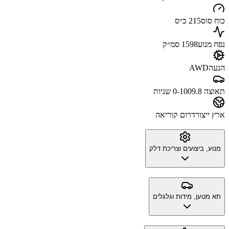
כוח סוס
215 כ״ס
נפח מנוע
1598 סמ״ק
הנעה
AWD
תאוצה 0-100
9.8 שניות
ארץ ייצור
דרום קוריאה
מנוע, ביצועים וצריכת דלק
תא מטען, מידות וגלגלים