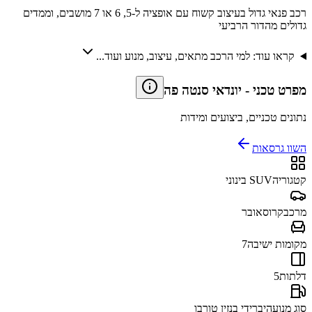
רכב פנאי גדול בעיצוב קשוח עם אופציה ל-5, 6 או 7 מושבים, וממדים
גדולים מהדור הרביעי
קראו עוד: למי הרכב מתאים, עיצוב, מנוע ועוד...
מפרט טכני
-
יונדאי סנטה פה
נתונים טכניים, ביצועים ומידות
השוו גרסאות
קטגוריה
SUV בינוני
מרכב
קרוסאובר
מקומות ישיבה
7
דלתות
5
סוג מנוע
היברידי בנזין טורבו