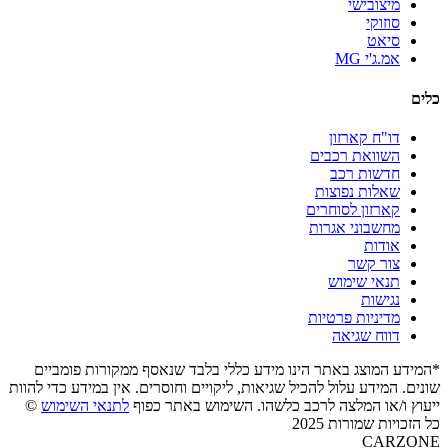
מיצובישי
סוזוקי
סיאט
אמ.ג'י MG
כלים
דו"ח קארזון
השוואת רכבים
חדשות רכב
שאלות נפוצות
קארזון לסוחרים
מחשבוני אגרות
אודות
צור קשר
תנאי שימוש
נגישות
מדיניות פרטיות
דווח שגיאה
*המידע המוצג באתר הינו מידע כללי בלבד שנאסף ממקורות פומביים
שונים. המידע עלול להכיל שגיאות, ליקויים וחוסרים. אין במידע כדי להוות
ייעוץ ו/או המלצה לרכב כלשהו. השימוש באתר כפוף
לתנאי השימוש
©
כל הזכויות שמורות 2025
CARZONE