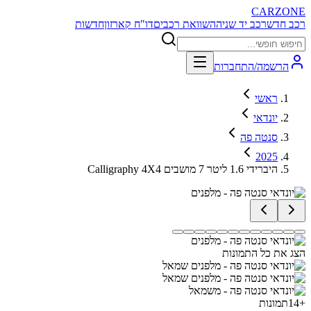
CARZONE
רכב חדש
רכב יד שניה
השוואת רכבים
דו"ח קארזון
חדשות
הרשמה/התחברות
ראשי
יונדאי
סנטה פה
2025
Calligraphy 4X4 היברידי 1.6 ליטר 7 מושבים
הצג את כל התמונות
+
14
תמונות