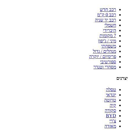
רכב חדש
רכב 0 ק"מ
רכב יד שניה
חשמלי
היברידי
7 מקומות
מיני / ג'יפון
משפחתי
מנהלים / גדול
פרימיום / יוקרה
ספורטיבי
מסחרי וטנדר
יצרנים
טסלה
יונדאי
טויוטה
קיה
סקודה
BYD
צ'רי
מאזדה