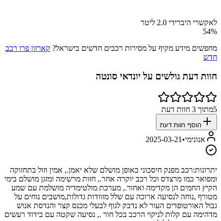
לאקשרי היברידי 2.0 ליטר
54
%
מחפשים מידע מקיף על מסירות רכבים חדשים בישראל?
קארזון פרו רכב
חדש
חוות דעת גולשים על
יונדאי סונטה
5
מתוך
3
חוות דעת
הוסף חוות דעת
אנונימי
•
2025-03-21
יתרונות:
רכב מפנק חיסכוני באופן מושלם שלא יאמן., אמין וזול בתחזוקה
ומפואר כמו מרצדס וכל רכב יוקרה אחר., חזות מרשימה ומזגן מושלם בימי
הקיץ החמים הן מקדימה ואחור., מערכת מולטימדיה מושלמת עם שמע
מטורף ,נוחה לנסיעה ארוכה עם שלל מזוודות גדולות,מושבים נוחים על
גבול האורטופדים העור לא נדבק לגוף לבעלי מכנס קצר והנדסת אנוש
מדהימה עם קלות לניקוי הרכב בכל חור ., נסיעה שקטה עם בידוד רעשים