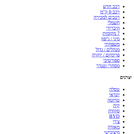
רכב חדש
רכב 0 ק"מ
רכבים למכירה
חשמלי
היברידי
7 מקומות
מיני / ג'יפון
משפחתי
מנהלים / גדול
פרימיום / יוקרה
ספורטיבי
מסחרי וטנדר
יצרנים
טסלה
יונדאי
טויוטה
קיה
סקודה
BYD
צ'רי
מאזדה
מיצובישי