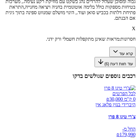
גבוה ומסוכן שעלול להרדים נהג בשקט עם מוזיקת רקע נעימה., מערכות
בטיחות מספקות כולל בלימה אוטונומית בחניה ויציאה מחנייה,התראת
פתיחת דלתות בכביש סואן ועוד., היגוי מושלם שמנווט ספינה בתוך גיגית
אם הבנתם.
X
חסרונות:
מראות שאינן מתקפלות חשמלי ורק ידני.
קרא עוד
עוד חוות דעת (
6
)
רכבים נוספים שגולשים בדקו
לכל הפרטים
0 ק"מ ₪
30,000
היברידי בנזין פלאג אין
צ'רי טיגו 8 פרו
החל מ-
₪
179,990