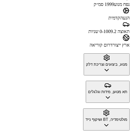
נפח מנוע
1999 סמ״ק
הנעה
קדמית
תאוצה 0-100
9.2 שניות
ארץ ייצור
דרום קוריאה
מנוע, ביצועים וצריכת דלק
תא מטען, מידות וגלגלים
מולטימדיה, BT ושיקוף נייד