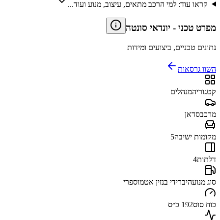
קראו עוד: למי הרכב מתאים, עיצוב, מנוע ועוד...
מפרט טכני
-
יונדאי סונטה
נתונים טכניים, ביצועים ומידות
השוו גרסאות
קטגוריה
מנהלים
מרכב
סדאן
מקומות ישיבה
5
דלתות
4
סוג מנוע
היברידי בנזין אטמוספרי
כוח סוס
192 כ״ס