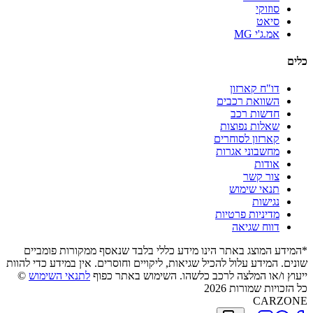
סוזוקי
סיאט
אמ.ג'י MG
כלים
דו"ח קארזון
השוואת רכבים
חדשות רכב
שאלות נפוצות
קארזון לסוחרים
מחשבוני אגרות
אודות
צור קשר
תנאי שימוש
נגישות
מדיניות פרטיות
דווח שגיאה
*המידע המוצג באתר הינו מידע כללי בלבד שנאסף ממקורות פומביים
שונים. המידע עלול להכיל שגיאות, ליקויים וחוסרים. אין במידע כדי להוות
ייעוץ ו/או המלצה לרכב כלשהו. השימוש באתר כפוף
לתנאי השימוש
©
כל הזכויות שמורות 2026
CARZONE