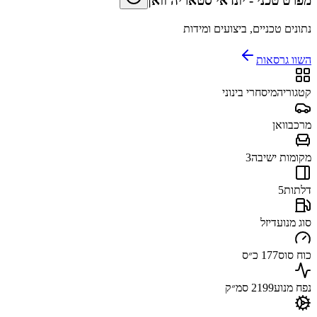
מפרט טכני
-
יונדאי סטאריה וואן
נתונים טכניים, ביצועים ומידות
השוו גרסאות
קטגוריה
מיסחרי בינוני
מרכב
וואן
מקומות ישיבה
3
דלתות
5
סוג מנוע
דיזל
כוח סוס
177 כ״ס
נפח מנוע
2199 סמ״ק