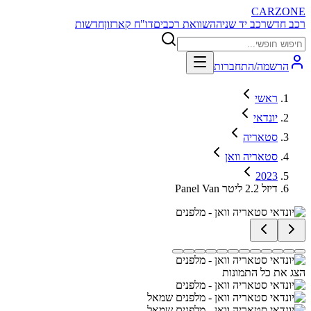
CARZONE
רכב חדש
רכב יד שניה
השוואת רכבים
דו"ח קארזון
חדשות
הרשמה/התחברות
ראשי
יונדאי
סטאריה
סטאריה וואן
2023
Panel Van דיזל 2.2 ליטר
הצג את כל התמונות