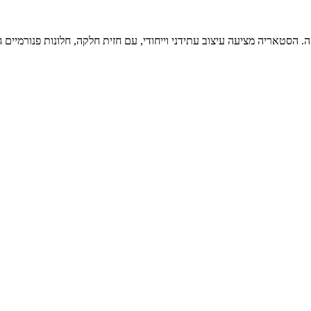
ודרני וחדשני שנכנס לשוק ב-2021 והחליף את יונדאי i800 הוותיקה. הסטאריה מציעה עיצוב עתידני וייחודי, ע