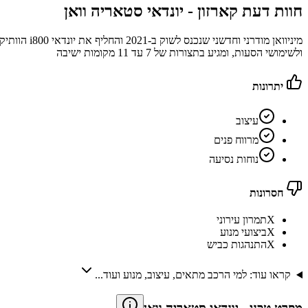
חוות דעת קארזון -
יונדאי סטאריה וואן
מיניוואן מ
ולשימושי הסעות, ומגיע בתצורות של 7 עד 11 מקומות ישיבה
יתרונות
עיצוב
מרווח פנים
נוחות נסיעה
חסרונות
X
תמרון עירוני
X
ביצועי מנוע
X
התנהגות כביש
קראו עוד: למי הרכב מתאים, עיצוב, מנוע ועוד...