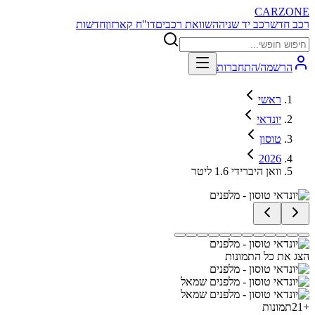
CARZONE
רכב חדש
רכב יד שניה
השוואת רכבים
דו"ח קארזון
חדשות
הרשמה/התחברות
ראשי
יונדאי
טוסון
2026
וואן היברידי 1.6 ליטר
הצג את כל התמונות
+
21
תמונות