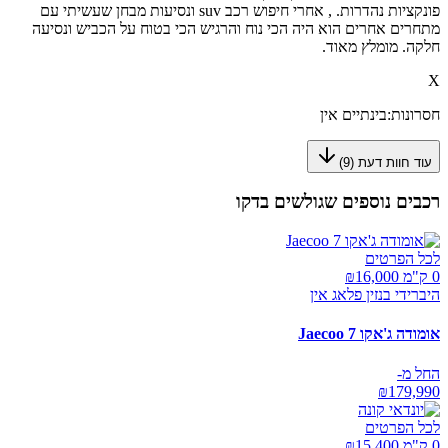
פונקציות נהדרות. , אחרי חיפוש רכב suv ונסיעות מבחן שעשיתי עם
מתחרים אחרים הוא היה הכי נוח והרגיש הכי בטוח על הכביש ונסיעה
חלקה. מומלץ מאוד.
X
חסרונות:
בינתיים אין
עוד חוות דעת (
9
)
רכבים נוספים שגולשים בדקו
לכל הפרטים
0 ק"מ ₪
16,000
היברידי בנזין פלאג אין
אומודה ג'אקו Jaecoo 7
החל מ-
₪
179,990
לכל הפרטים
0 ק"מ ₪
15,400