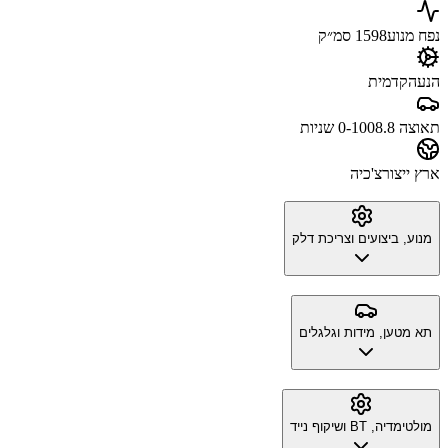
נפח מנוע
1598 סמ״ק
הנעה
קדמית
תאוצה 0-100
8.8 שניות
ארץ ייצור
צ'כיה
מנוע, ביצועים וצריכת דלק
תא מטען, מידות וגלגלים
מולטימדיה, BT ושיקוף נייד