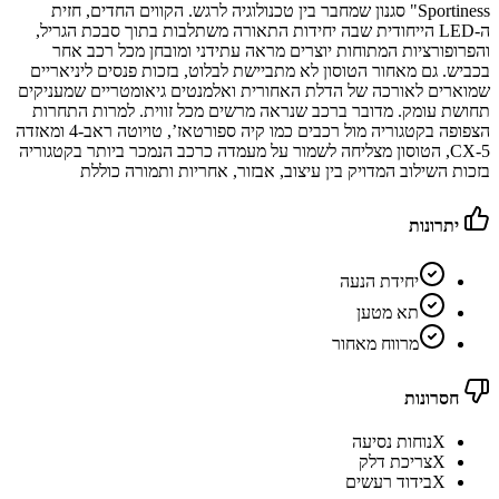
Sportiness" סגנון שמחבר בין טכנולוגיה לרגש. הקווים החדים, חזית
ה‑LED הייחודית שבה יחידות התאורה משתלבות בתוך סבכת הגריל,
והפרופורציות המתוחות יוצרים מראה עתידני ומובחן מכל רכב אחר
בכביש. גם מאחור הטוסון לא מתביישת לבלוט, בזכות פנסים ליניאריים
שמוארים לאורכה של הדלת האחורית ואלמנטים גיאומטריים שמעניקים
תחושת עומק. מדובר ברכב שנראה מרשים מכל זווית. למרות התחרות
הצפופה בקטגוריה מול רכבים כמו קיה ספורטאז’, טויוטה ראב‑4 ומאזדה
CX‑5, הטוסון מצליחה לשמור על מעמדה כרכב הנמכר ביותר בקטגוריה
בזכות השילוב המדויק בין עיצוב, אבזור, אחריות ותמורה כוללת
יתרונות
יחידת הנעה
תא מטען
מרווח מאחור
חסרונות
X
נוחות נסיעה
X
צריכת דלק
X
בידוד רעשים