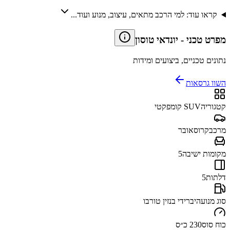
קראו עוד: למי הרכב מתאים, עיצוב, מנוע ועוד...
מפרט טכני
-
יונדאי טוסון
נתונים טכניים, ביצועים ומידות
השוו גרסאות
קטגוריה
SUV קומפקטי
מרכב
קרוסאובר
מקומות ישיבה
5
דלתות
5
סוג מנוע
היברידי בנזין טורבו
כוח סוס
230 כ״ס