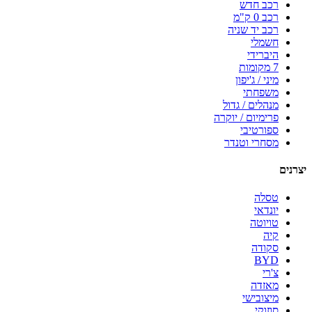
רכב חדש
רכב 0 ק"מ
רכב יד שניה
חשמלי
היברידי
7 מקומות
מיני / ג'יפון
משפחתי
מנהלים / גדול
פרימיום / יוקרה
ספורטיבי
מסחרי וטנדר
יצרנים
טסלה
יונדאי
טויוטה
קיה
סקודה
BYD
צ'רי
מאזדה
מיצובישי
סוזוקי