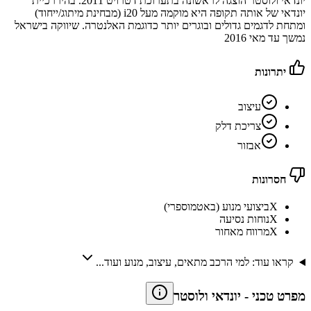
יונדאי ולוסטר הוצגה לראשונה בתערוכת דטרויט 2011. בהיררכיית
יונדאי של אותה תקופה היא מוקמה מעל i20 (מבחינת מיתוג/ייחוד)
ומתחת לדגמים גדולים ובוגרים יותר כדוגמת האלנטרה. שיווקה בישראל
נמשך עד מאי 2016
יתרונות
עיצוב
צריכת דלק
אבזור
חסרונות
X
ביצועי מנוע (באטמוספרי)
X
נוחות נסיעה
X
מרווח מאחור
קראו עוד: למי הרכב מתאים, עיצוב, מנוע ועוד...
מפרט טכני
-
יונדאי ולוסטר