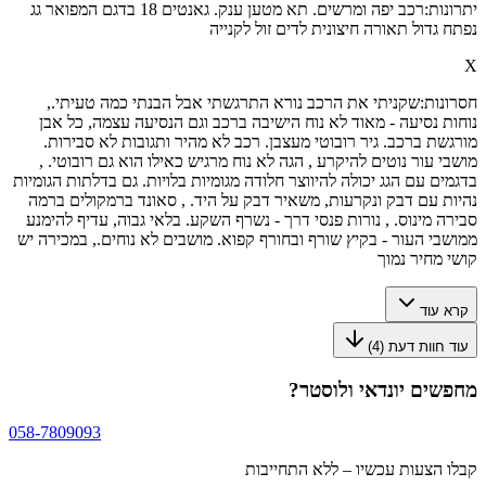
יתרונות:
רכב יפה ומרשים. תא מטען ענק. גאנטים 18 בדגם המפואר גג
נפתח גדול תאורה חיצונית לדים זול לקנייה
X
חסרונות:
שקניתי את הרכב נורא התרגשתי אבל הבנתי כמה טעיתי.,
נוחות נסיעה - מאוד לא נוח הישיבה ברכב וגם הנסיעה עצמה, כל אבן
מורגשת ברכב. גיר רובוטי מעצבן. רכב לא מהיר ותגובות לא סבירות.
מושבי עור נוטים להיקרע , הגה לא נוח מרגיש כאילו הוא גם רובוטי. ,
בדגמים עם הגג יכולה להיווצר חלודה מגומיות בלויות. גם בדלתות הגומיות
נהיות עם דבק ונקרעות, משאיר דבק על היד. , סאונד ברמקולים ברמה
סבירה מינוס. , נורות פנסי דרך - נשרף השקע. בלאי גבוה, עדיף להימנע
ממושבי העור - בקיץ שורף ובחורף קפוא. מושבים לא נוחים., במכירה יש
קושי מחיר נמוך
קרא עוד
עוד חוות דעת (
4
)
מחפשים
יונדאי ולוסטר
?
058-7809093
קבלו הצעות עכשיו – ללא התחייבות