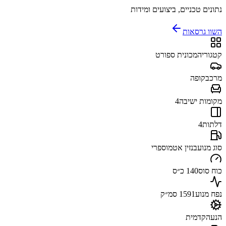
נתונים טכניים, ביצועים ומידות
השוו גרסאות
קטגוריה
מכונית ספורט
מרכב
קופה
מקומות ישיבה
4
דלתות
4
סוג מנוע
בנזין אטמוספרי
כוח סוס
140 כ״ס
נפח מנוע
1591 סמ״ק
הנעה
קדמית