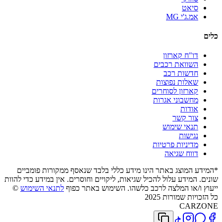
סיאט
אמ.ג'י MG
כלים
דו"ח קארזון
השוואת רכבים
חדשות רכב
שאלות נפוצות
קארזון לסוחרים
מחשבוני אגרות
אודות
צור קשר
תנאי שימוש
נגישות
מדיניות פרטיות
דווח שגיאה
*המידע המוצג באתר הינו מידע כללי בלבד שנאסף ממקורות פומביים
שונים. המידע עלול להכיל שגיאות, ליקויים וחוסרים. אין במידע כדי להוות
ייעוץ ו/או המלצה לרכב כלשהו. השימוש באתר כפוף
לתנאי השימוש
©
כל הזכויות שמורות 2025
CARZONE