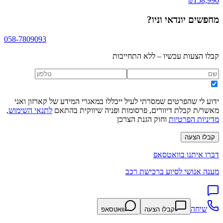
₪
158,990
מחפשים
יונדאי וניו
?
058-7809093
קבלו הצעות עכשיו – ללא התחייבות
ידוע לי שהפרטים שמסרתי לעיל ייכללו במאגרי המידע של קארזון ואני
מאשר/ת קבלת דיוורים, פרסומות ופניה שיווקית בהתאם
לתנאי השימוש
,
מדיניות הפרטיות
וחוק הגנת הצרכן
קבלו הצעה
דברו איתנו בוואטסאפ
מענה אנושי לסיוע ברכישת רכב
שיחה
קבלו הצעה
וואטסאפ