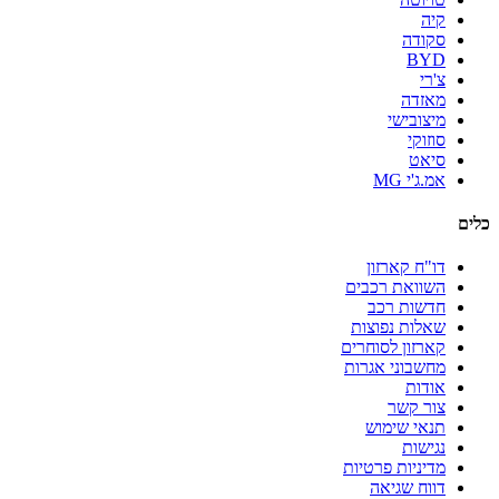
קיה
סקודה
BYD
צ'רי
מאזדה
מיצובישי
סוזוקי
סיאט
אמ.ג'י MG
כלים
דו"ח קארזון
השוואת רכבים
חדשות רכב
שאלות נפוצות
קארזון לסוחרים
מחשבוני אגרות
אודות
צור קשר
תנאי שימוש
נגישות
מדיניות פרטיות
דווח שגיאה