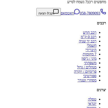
מחפשים רכב? נשמח לסייע
058-7809093
וואטסאפ
קבלו הצעה
רכבים
רכב חדש
רכב 0 ק"מ
רכב יד שניה
חשמלי
היברידי
7 מקומות
מיני / ג'יפון
משפחתי
מנהלים / גדול
פרימיום / יוקרה
ספורטיבי
מסחרי וטנדר
יצרנים
טסלה
יונדאי
טויוטה