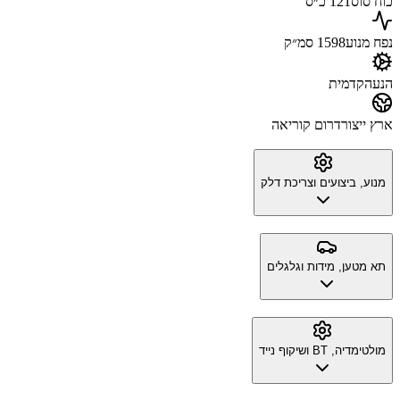
כוח סוס
121 כ״ס
נפח מנוע
1598 סמ״ק
הנעה
קדמית
ארץ ייצור
דרום קוריאה
מנוע, ביצועים וצריכת דלק
תא מטען, מידות וגלגלים
מולטימדיה, BT ושיקוף נייד