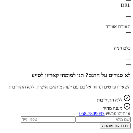
DRL
—
—
—
תאורת אווירה
—
—
—
בלם חניה
—
—
—
לא סגורים על הדגם? תנו למומחי קארזון לסייע
השאירו פרטים ונחזור אליכם עם ייעוץ מותאם אישית, ללא התחייבות.
ללא התחייבות
מענה מהיר
או חייגו עכשיו:
058-7809093
דברו עם מומחה