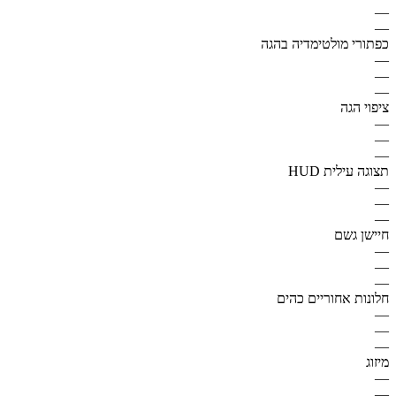
—
—
כפתורי מולטימדיה בהגה
—
—
—
ציפוי הגה
—
—
—
תצוגה עילית HUD
—
—
—
חיישן גשם
—
—
—
חלונות אחוריים כהים
—
—
—
מיזוג
—
—