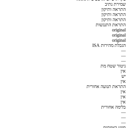
שמירת נתיב
התראה ותיקון
התראה ותיקון
התראה ותיקון
התראת התנגשות
original
original
original
הגבלת מהירות ISA
—
—
—
ניטור שטח מת
אין
יש
אין
התראת תנועה אחורית
אין
אין
אין
בלימה אחורית
—
—
—
סיוע בצמתים