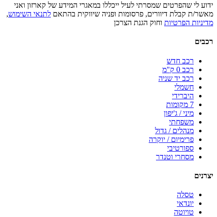
ידוע לי שהפרטים שמסרתי לעיל ייכללו במאגרי המידע של קארזון ואני
מאשר/ת קבלת דיוורים, פרסומות ופניה שיווקית בהתאם
לתנאי השימוש
,
מדיניות הפרטיות
וחוק הגנת הצרכן
רכבים
רכב חדש
רכב 0 ק"מ
רכב יד שניה
חשמלי
היברידי
7 מקומות
מיני / ג'יפון
משפחתי
מנהלים / גדול
פרימיום / יוקרה
ספורטיבי
מסחרי וטנדר
יצרנים
טסלה
יונדאי
טויוטה