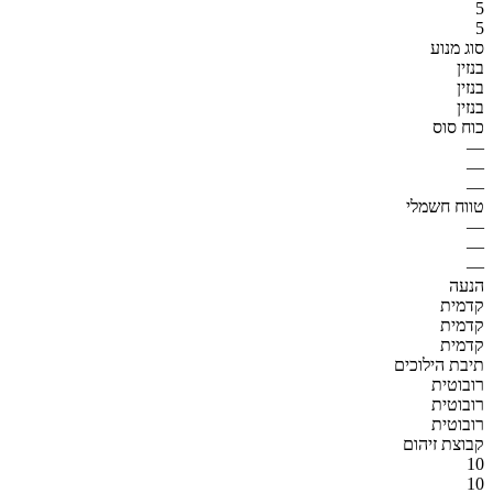
5
5
סוג מנוע
בנזין
בנזין
בנזין
כוח סוס
—
—
—
טווח חשמלי
—
—
—
הנעה
קדמית
קדמית
קדמית
תיבת הילוכים
רובוטית
רובוטית
רובוטית
קבוצת זיהום
10
10