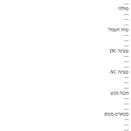
—
סוללה
—
—
—
טווח חשמלי
—
—
—
טעינה DC
—
—
—
טעינה AC
—
—
—
מבנה מנוע
—
—
—
סטארט-סטופ
—
—
—