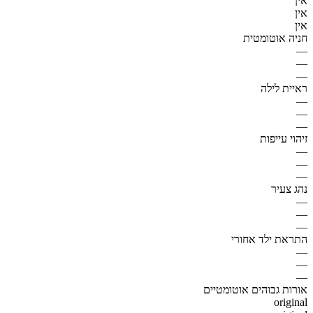
אין
אין
אין
חניה אוטומטית
—
—
—
ראיית לילה
—
—
—
זיהוי עייפות
—
—
—
נהג צעיר
—
—
—
התראת ילד אחורי
—
—
—
אורות גבוהים אוטומטיים
original