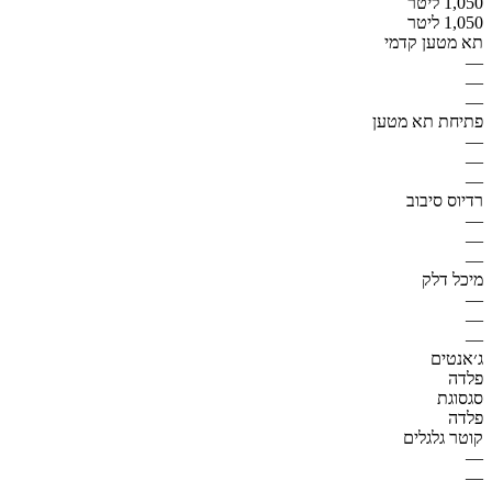
1,050 ליטר
1,050 ליטר
תא מטען קדמי
—
—
—
פתיחת תא מטען
—
—
—
רדיוס סיבוב
—
—
—
מיכל דלק
—
—
—
ג׳אנטים
פלדה
סגסוגת
פלדה
קוטר גלגלים
—
—