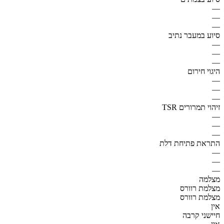
—
—
—
סיוע במעבר נתיב
—
—
—
היגוי חירום
—
—
—
זיהוי תמרורים TSR
—
—
—
התראת פתיחת דלת
—
—
—
מצלמה
מצלמת רוורס
מצלמת רוורס
אין
חיישני קרבה