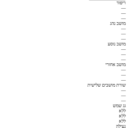
ריפוד
—
—
—
מושב נהג
—
—
—
מושב נוסע
—
—
—
מושב אחורי
—
—
—
שורת מושבים שלישית
—
—
—
גג שמש
ללא
ללא
ללא
נעילה