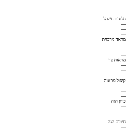
—
—
—
חלונות חשמל
—
—
—
מראה מרכזית
—
—
—
מראות צד
—
—
—
קיפול מראות
—
—
—
כיוון הגה
—
—
—
חימום הגה
—