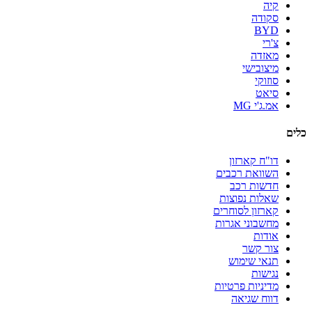
קיה
סקודה
BYD
צ'רי
מאזדה
מיצובישי
סוזוקי
סיאט
אמ.ג'י MG
כלים
דו"ח קארזון
השוואת רכבים
חדשות רכב
שאלות נפוצות
קארזון לסוחרים
מחשבוני אגרות
אודות
צור קשר
תנאי שימוש
נגישות
מדיניות פרטיות
דווח שגיאה