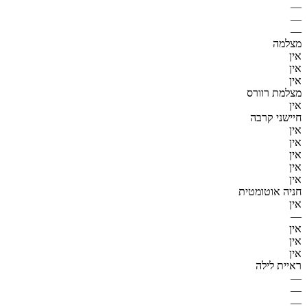
—
—
—
מצלמה
אין
אין
אין
מצלמת רוורס
אין
חיישני קרבה
אין
אין
אין
אין
אין
חניה אוטומטית
אין
—
אין
אין
אין
ראיית לילה
—
—
—