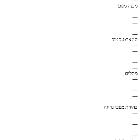
—
מבנה מנוע
—
—
—
—
—
סטארט-סטופ
—
—
—
—
—
מתלים
—
—
—
—
—
בחירת מצבי נהיגה
—
—
—
—
—