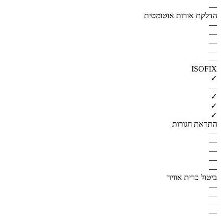
—
הדלקת אורות אוטומטית
—
—
—
—
—
ISOFIX
✓
—
✓
✓
✓
התראת חגורות
—
—
—
—
—
ביטול כרית אוויר
—
—
—
—