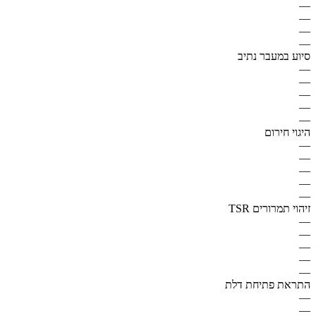
—
—
—
—
סיוע במעבר נתיב
—
—
—
—
—
היגוי חירום
—
—
—
—
—
זיהוי תמרורים TSR
—
—
—
—
—
התראת פתיחת דלת
—
—