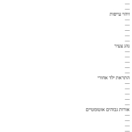
—
—
זיהוי עייפות
—
—
—
—
—
נהג צעיר
—
—
—
—
—
התראת ילד אחורי
—
—
—
—
—
אורות גבוהים אוטומטיים
—
—
—
—