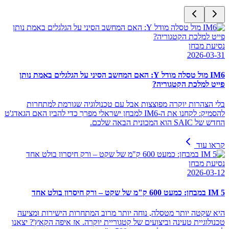
נסיעת מבחן
2026-03-31
IM6 מול טסלה מודל Y: האם המחשב הסיני על הגלגלים באמת נותן
פייט למלכת הקטגוריה?
בלי הצהרות יוקרה מפוצצות אבל עם טכנולוגיה שגורמת למתחרות
להסמיק: לקחנו את ה-IM6 למבחן ישראלי מפרך כדי להבין האם הגאדג'ט
החדש של SAIC הוא המכונית הבאה שלכם.
קראו עוד
נסיעת מבחן
2026-03-12
IM 5 במבחן: כמעט 600 ק"מ של שקט – ורק חיסרון בולט אחד
היא שקטה יותר מטסלה, נוחה יותר מרוב המתחרות הישירות ומציעה
טכנולוגיית טעינה וביצועים של קטגוריית יוקרה. אז איפה הקאץ'? יצאנו