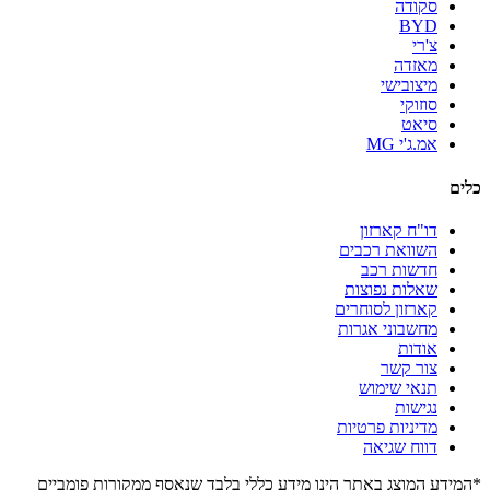
סקודה
BYD
צ'רי
מאזדה
מיצובישי
סוזוקי
סיאט
אמ.ג'י MG
כלים
דו"ח קארזון
השוואת רכבים
חדשות רכב
שאלות נפוצות
קארזון לסוחרים
מחשבוני אגרות
אודות
צור קשר
תנאי שימוש
נגישות
מדיניות פרטיות
דווח שגיאה
*המידע המוצג באתר הינו מידע כללי בלבד שנאסף ממקורות פומביים