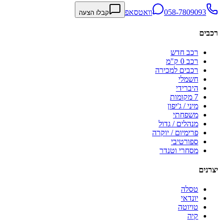
058-7809093
וואטסאפ
קבלו הצעה
רכבים
רכב חדש
רכב 0 ק"מ
רכבים למכירה
חשמלי
היברידי
7 מקומות
מיני / ג'יפון
משפחתי
מנהלים / גדול
פרימיום / יוקרה
ספורטיבי
מסחרי וטנדר
יצרנים
טסלה
יונדאי
טויוטה
קיה