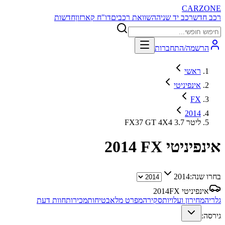
CARZONE
רכב חדש
רכב יד שניה
השוואת רכבים
דו"ח קארזון
חדשות
הרשמה/התחברות
ראשי
אינפיניטי
FX
2014
FX37 GT 4X4 3.7 ליטר
אינפיניטי FX
2014
בחרו שנה:
2014
אינפיניטי FX
2014
גלריה
מחירון ועלויות
סקירה
מפרט מלא
בטיחות
מכירות
חוות דעת
גירסה: