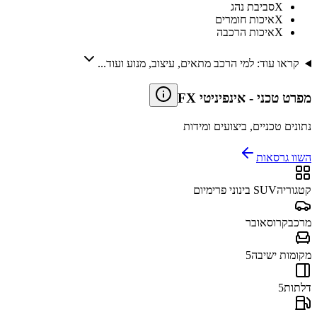
X
סביבת נהג
X
איכות חומרים
X
איכות הרכבה
קראו עוד: למי הרכב מתאים, עיצוב, מנוע ועוד...
מפרט טכני
-
אינפיניטי FX
נתונים טכניים, ביצועים ומידות
השוו גרסאות
קטגוריה
SUV בינוני פרימיום
מרכב
קרוסאובר
מקומות ישיבה
5
דלתות
5