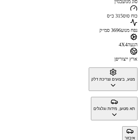
סוג מנוע
בנזין
כוח סוס
315 כ״ס
נפח מנוע
3696 סמ״ק
הנעה
4X4
ארץ ייצור
יפן
מנוע, ביצועים וצריכת דלק
תא מטען, מידות וגלגלים
איבזור