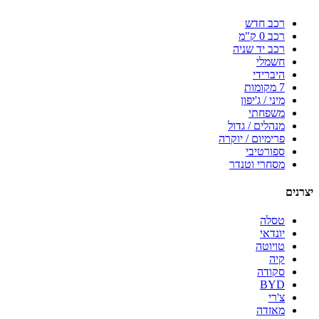
רכב חדש
רכב 0 ק"מ
רכב יד שניה
חשמלי
היברידי
7 מקומות
מיני / ג'יפון
משפחתי
מנהלים / גדול
פרימיום / יוקרה
ספורטיבי
מסחרי וטנדר
יצרנים
טסלה
יונדאי
טויוטה
קיה
סקודה
BYD
צ'רי
מאזדה