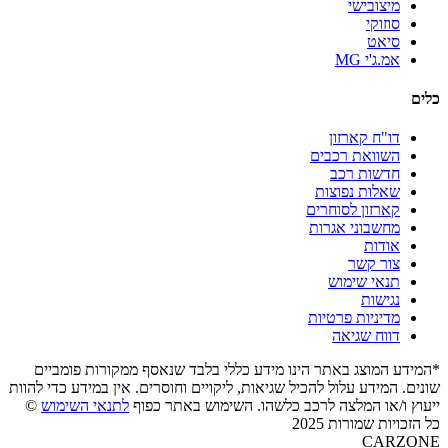
מיצובישי
סוזוקי
סיאט
אמ.ג'י MG
כלים
דו"ח קארזון
השוואת רכבים
חדשות רכב
שאלות נפוצות
קארזון לסוחרים
מחשבוני אגרות
אודות
צור קשר
תנאי שימוש
נגישות
מדיניות פרטיות
דווח שגיאה
*המידע המוצג באתר הינו מידע כללי בלבד שנאסף ממקורות פומביים
שונים. המידע עלול להכיל שגיאות, ליקויים וחוסרים. אין במידע כדי להוות
ייעוץ ו/או המלצה לרכב כלשהו. השימוש באתר כפוף
לתנאי השימוש
©
כל הזכויות שמורות 2025
CARZONE