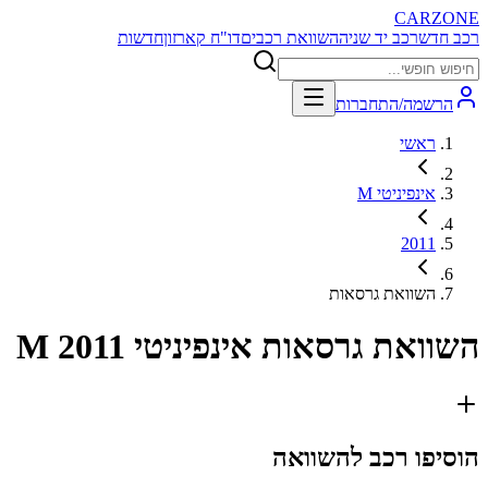
CARZONE
רכב חדש
רכב יד שניה
השוואת רכבים
דו"ח קארזון
חדשות
הרשמה/התחברות
ראשי
אינפיניטי M
2011
השוואת גרסאות
השוואת גרסאות
אינפיניטי M 2011
הוסיפו רכב להשוואה