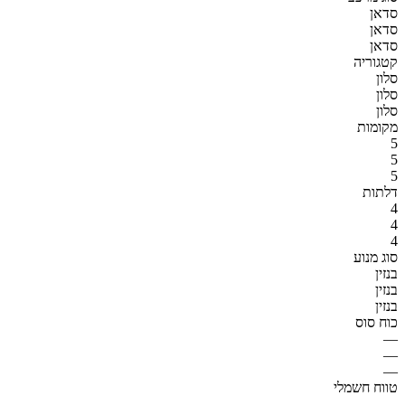
סדאן
סדאן
סדאן
קטגוריה
סלון
סלון
סלון
מקומות
5
5
5
דלתות
4
4
4
סוג מנוע
בנזין
בנזין
בנזין
כוח סוס
—
—
—
טווח חשמלי
—