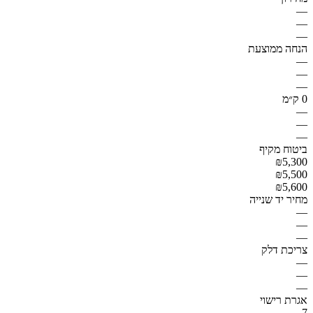
—
—
—
הנחה ממוצעת
—
—
—
0 ק״מ
—
—
—
ביטוח מקיף
₪5,300
₪5,500
₪5,600
מחיר יד שנייה
—
—
—
צריכת דלק
—
—
—
אגרת רישוי
7