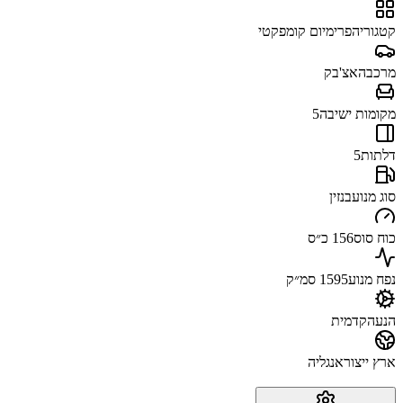
קטגוריה
פרימיום קומפקטי
מרכב
האצ'בק
מקומות ישיבה
5
דלתות
5
סוג מנוע
בנזין
כוח סוס
156 כ״ס
נפח מנוע
1595 סמ״ק
הנעה
קדמית
ארץ ייצור
אנגליה