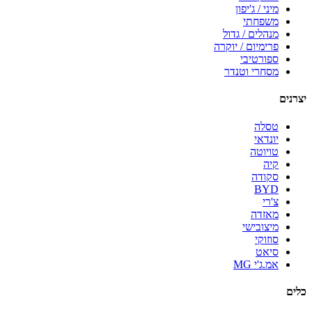
מיני / ג'יפון
משפחתי
מנהלים / גדול
פרימיום / יוקרה
ספורטיבי
מסחרי וטנדר
יצרנים
טסלה
יונדאי
טויוטה
קיה
סקודה
BYD
צ'רי
מאזדה
מיצובישי
סוזוקי
סיאט
אמ.ג'י MG
כלים