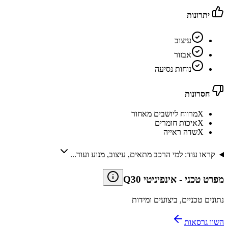
יתרונות
עיצוב
אבזור
נוחות נסיעה
חסרונות
X
מרווח ליושבים מאחור
X
איכות חומרים
X
שדה ראייה
קראו עוד: למי הרכב מתאים, עיצוב, מנוע ועוד...
מפרט טכני
-
אינפיניטי Q30
נתונים טכניים, ביצועים ומידות
השוו גרסאות