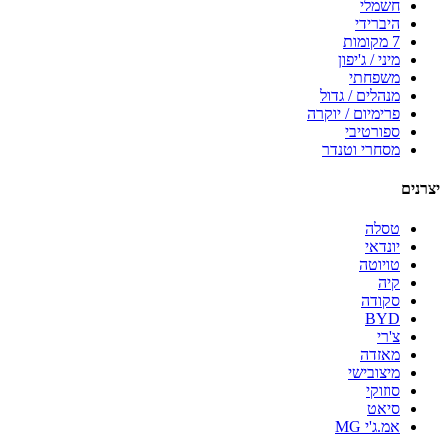
חשמלי
היברידי
7 מקומות
מיני / ג'יפון
משפחתי
מנהלים / גדול
פרימיום / יוקרה
ספורטיבי
מסחרי וטנדר
יצרנים
טסלה
יונדאי
טויוטה
קיה
סקודה
BYD
צ'רי
מאזדה
מיצובישי
סוזוקי
סיאט
אמ.ג'י MG