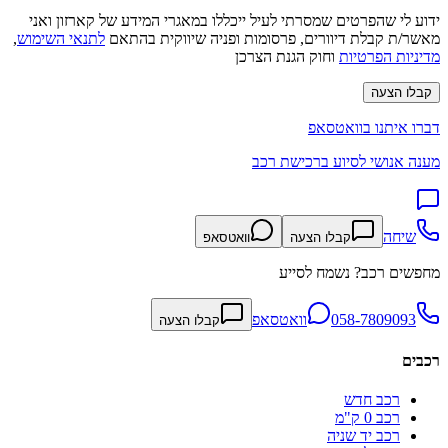
ידוע לי שהפרטים שמסרתי לעיל ייכללו במאגרי המידע של קארזון ואני
מאשר/ת קבלת דיוורים, פרסומות ופניה שיווקית בהתאם
לתנאי השימוש
,
מדיניות הפרטיות
וחוק הגנת הצרכן
קבלו הצעה
דברו איתנו בוואטסאפ
מענה אנושי לסיוע ברכישת רכב
שיחה
קבלו הצעה
וואטסאפ
מחפשים רכב? נשמח לסייע
058-7809093
וואטסאפ
קבלו הצעה
רכבים
רכב חדש
רכב 0 ק"מ
רכב יד שניה