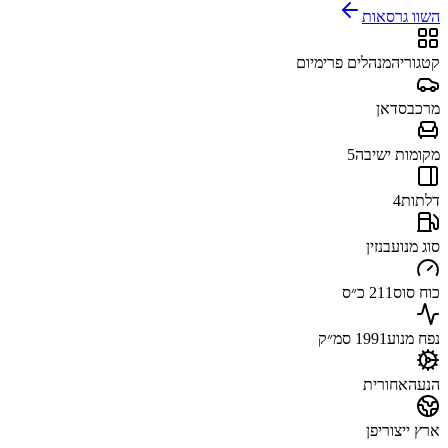
השוו גרסאות
קטגוריה
מנהלים פרימיום
מרכב
סדאן
מקומות ישיבה
5
דלתות
4
סוג מנוע
בנזין
כוח סוס
211 כ״ס
נפח מנוע
1991 סמ״ק
הנעה
אחורית
ארץ ייצור
יפן