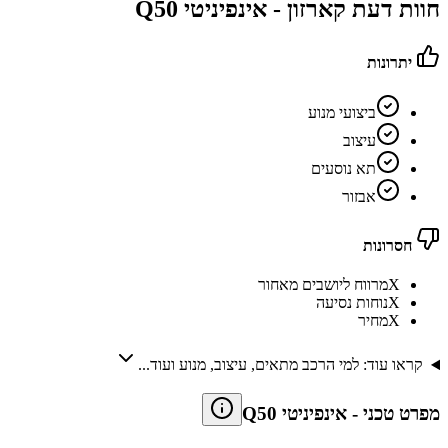
חוות דעת קארזון -
אינפיניטי Q50
יתרונות
ביצועי מנוע
עיצוב
תא נוסעים
אבזור
חסרונות
X
מרווח ליושבים מאחור
X
נוחות נסיעה
X
מחיר
קראו עוד: למי הרכב מתאים, עיצוב, מנוע ועוד...
מפרט טכני
-
אינפיניטי Q50