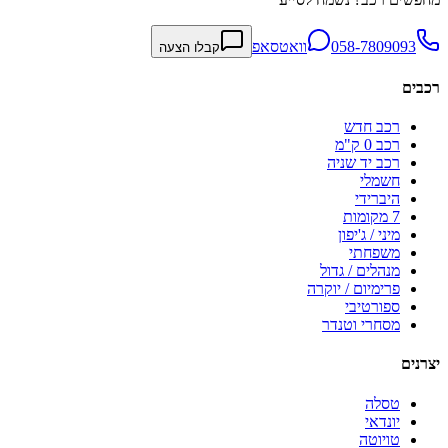
058-7809093
וואטסאפ
קבלו הצעה
רכבים
רכב חדש
רכב 0 ק"מ
רכב יד שניה
חשמלי
היברידי
7 מקומות
מיני / ג'יפון
משפחתי
מנהלים / גדול
פרימיום / יוקרה
ספורטיבי
מסחרי וטנדר
יצרנים
טסלה
יונדאי
טויוטה