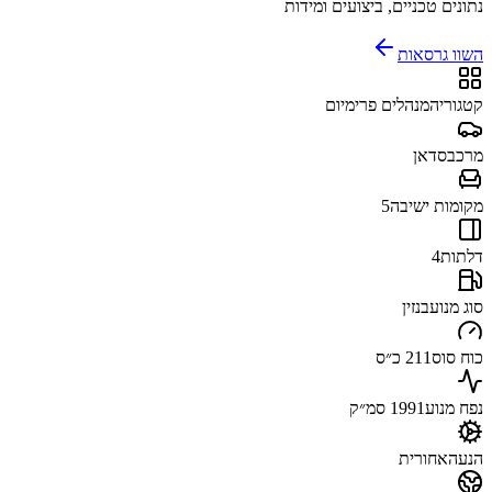
נתונים טכניים, ביצועים ומידות
השוו גרסאות
קטגוריה
מנהלים פרימיום
מרכב
סדאן
מקומות ישיבה
5
דלתות
4
סוג מנוע
בנזין
כוח סוס
211 כ״ס
נפח מנוע
1991 סמ״ק
הנעה
אחורית