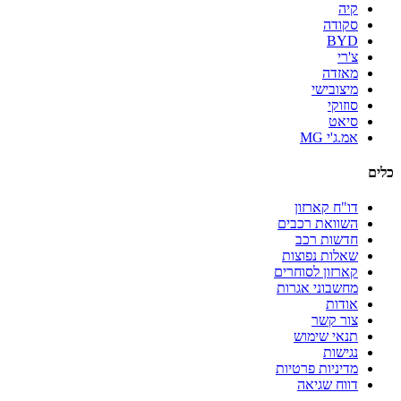
קיה
סקודה
BYD
צ'רי
מאזדה
מיצובישי
סוזוקי
סיאט
אמ.ג'י MG
כלים
דו"ח קארזון
השוואת רכבים
חדשות רכב
שאלות נפוצות
קארזון לסוחרים
מחשבוני אגרות
אודות
צור קשר
תנאי שימוש
נגישות
מדיניות פרטיות
דווח שגיאה