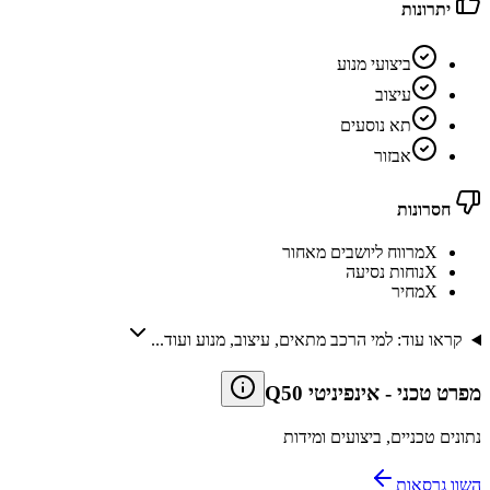
יתרונות
ביצועי מנוע
עיצוב
תא נוסעים
אבזור
חסרונות
X
מרווח ליושבים מאחור
X
נוחות נסיעה
X
מחיר
קראו עוד: למי הרכב מתאים, עיצוב, מנוע ועוד...
מפרט טכני
-
אינפיניטי Q50
נתונים טכניים, ביצועים ומידות
השוו גרסאות