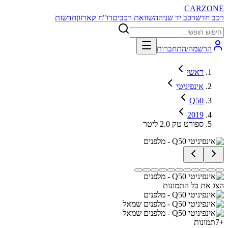
CARZONE
רכב חדש
רכב יד שניה
השוואת רכבים
דו"ח קארזון
חדשות
הרשמה/התחברות
ראשי
אינפיניטי
Q50
2019
ספורט טק 2.0 ליטר
הצג את כל התמונות
+
7
תמונות