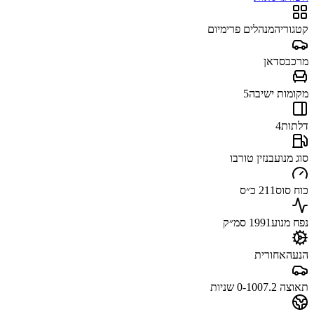
קטגוריה
מנהלים פרימיום
מרכב
סדאן
מקומות ישיבה
5
דלתות
4
סוג מנוע
בנזין טורבו
כוח סוס
211 כ״ס
נפח מנוע
1991 סמ״ק
הנעה
אחורית
תאוצה 0-100
7.2 שניות