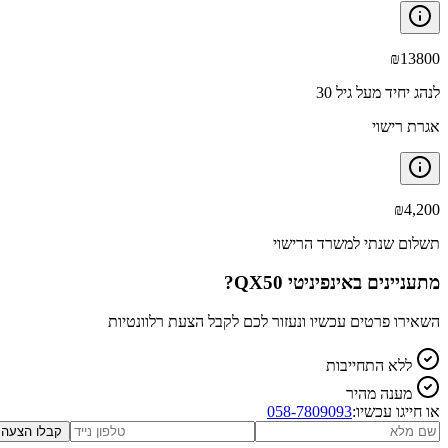
₪
13800
לנהג יחיד מעל גיל 30
אגרת רישוי
₪
4,200
תשלום שנתי למשרד הרישוי
מתעניינים ב
אינפיניטי QX50
?
השאירו פרטים עכשיו ונעזור לכם לקבל הצעת רלוונטיות
ללא התחייבות
מענה מהיר
או חייגו עכשיו:
058-7809093
קבלו הצעה