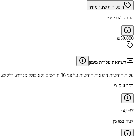
היסטוריית שינויי מחיר
הנחה ב-0 ק״מ:
₪
50,000
השוואת עלויות מימון
עלות חודשית הוצאות חודשית על פני 36 חודשים (לא כולל אגרות, דלקים, תיקונים וביטוחים).
רכב 0 ק"מ
₪
4,937
קניה במזומן