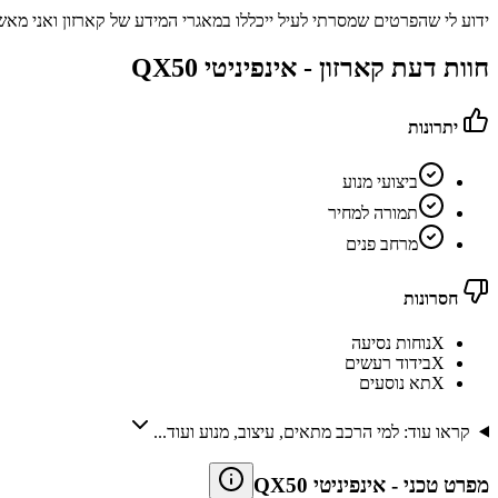
ידוע לי שהפרטים שמסרתי לעיל ייכללו במאגרי המידע של קארזון ואני מאש
חוות דעת קארזון -
אינפיניטי QX50
יתרונות
ביצועי מנוע
תמורה למחיר
מרחב פנים
חסרונות
X
נוחות נסיעה
X
בידוד רעשים
X
תא נוסעים
קראו עוד: למי הרכב מתאים, עיצוב, מנוע ועוד...
מפרט טכני
-
אינפיניטי QX50