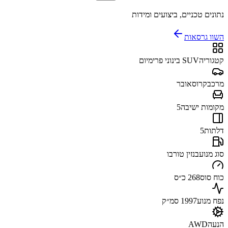
נתונים טכניים, ביצועים ומידות
השוו גרסאות
קטגוריה
SUV בינוני פרימיום
מרכב
קרוסאובר
מקומות ישיבה
5
דלתות
5
סוג מנוע
בנזין טורבו
כוח סוס
268 כ״ס
נפח מנוע
1997 סמ״ק
הנעה
AWD