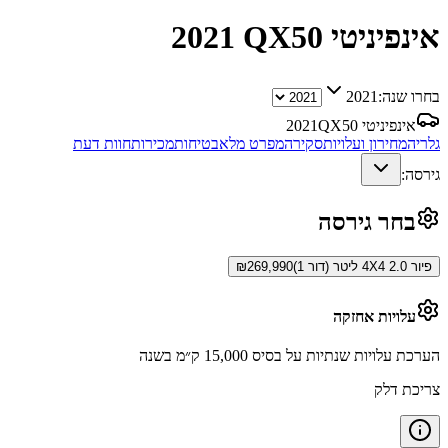
אינפיניטי QX50
2021
בחרו שנה:
2021
אינפיניטי QX50
2021
גלריה
מחירון ועלויות
סקירה
מפרט מלא
בטיחות
מכירות
חוות דעת
גירסה:
בחר גירסה
פיור 4X4 2.0 ליטר (דור 1)
269,990
₪
עלויות אחזקה
הערכת עלויות שנתיות על בסיס 15,000 ק״מ בשנה
צריכת דלק