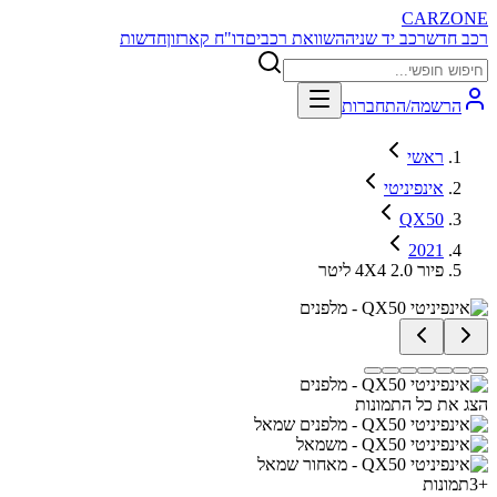
CARZONE
רכב חדש
רכב יד שניה
השוואת רכבים
דו"ח קארזון
חדשות
הרשמה/התחברות
ראשי
אינפיניטי
QX50
2021
פיור 4X4 2.0 ליטר
הצג את כל התמונות
+
3
תמונות