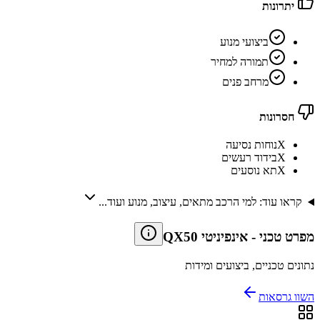
יתרונות
ביצועי מנוע
תמורה למחיר
מרחב פנים
חסרונות
X
נוחות נסיעה
X
בידוד רעשים
X
תא נוסעים
קראו עוד: למי הרכב מתאים, עיצוב, מנוע ועוד...
מפרט טכני
-
אינפיניטי QX50
נתונים טכניים, ביצועים ומידות
השוו גרסאות