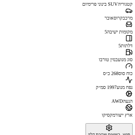
קטגוריה
SUV בינוני פרימיום
מרכב
קרוסאובר
מקומות ישיבה
5
דלתות
5
סוג מנוע
בנזין טורבו
כוח סוס
268 כ״ס
נפח מנוע
1997 סמ״ק
הנעה
AWD
ארץ ייצור
מקסיקו
מנוע, ביצועים וצריכת דלק