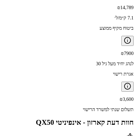
₪
14,789
7.1 ק״מ/ל׳
ביטוח מקיף ממוצע
₪
7900
לנהג יחיד מעל גיל 30
אגרת רישוי
₪
3,600
תשלום שנתי למשרד הרישוי
חוות דעת קארזון -
אינפיניטי QX50