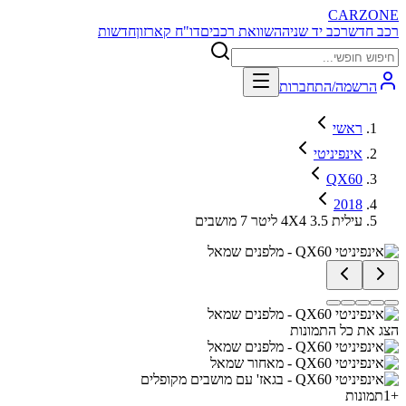
CARZONE
רכב חדש
רכב יד שניה
השוואת רכבים
דו"ח קארזון
חדשות
הרשמה/התחברות
ראשי
אינפיניטי
QX60
2018
עילית 4X4 3.5 ליטר 7 מושבים
הצג את כל התמונות
+
1
תמונות