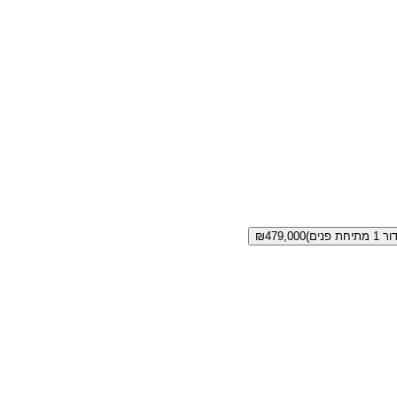
₪
479,000