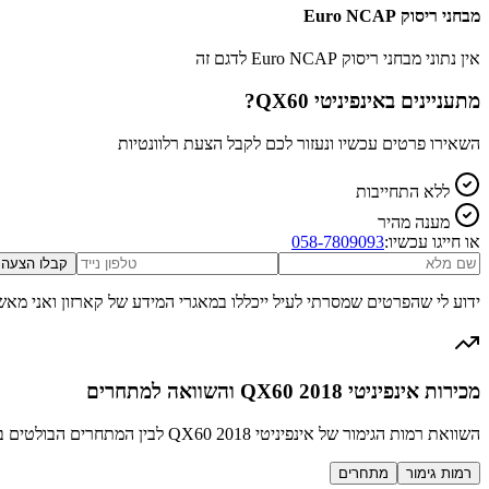
מבחני ריסוק Euro NCAP
אין נתוני מבחני ריסוק Euro NCAP לדגם זה
מתעניינים ב
אינפיניטי QX60
?
השאירו פרטים עכשיו ונעזור לכם לקבל הצעת רלוונטיות
ללא התחייבות
מענה מהיר
או חייגו עכשיו:
058-7809093
קבלו הצעה
ידוע לי שהפרטים שמסרתי לעיל ייכללו במאגרי המידע של קארזון ואני מאש
מכירות אינפיניטי QX60 2018 והשוואה למתחרים
השוואת רמות הגימור של אינפיניטי QX60 2018 לבין המתחרים הבולטים בקטגוריה SUV גדול יוקרה
רמות גימור
מתחרים