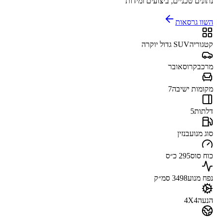
נתונים טכניים, ביצועים ומידות
השוו גרסאות
קטגוריה
SUV גדול יוקרה
מרכב
קרוסאובר
מקומות ישיבה
7
דלתות
5
סוג מנוע
בנזין
כוח סוס
295 כ״ס
נפח מנוע
3498 סמ״ק
הנעה
4X4