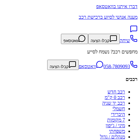
דברו איתנו בוואטסאפ
מענה אנושי לסיוע ברכישת רכב
שיחה
קבלו הצעה
וואטסאפ
מחפשים רכב? נשמח לסייע
058-7809093
וואטסאפ
קבלו הצעה
רכבים
רכב חדש
רכב 0 ק"מ
רכב יד שניה
חשמלי
היברידי
7 מקומות
מיני / ג'יפון
משפחתי
מנהלים / גדול