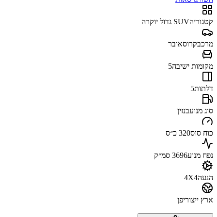
קטגוריה
SUV גדול יוקרה
מרכב
קרוסאובר
מקומות ישיבה
5
דלתות
5
סוג מנוע
בנזין
כוח סוס
320 כ״ס
נפח מנוע
3696 סמ״ק
הנעה
4X4
ארץ ייצור
יפן