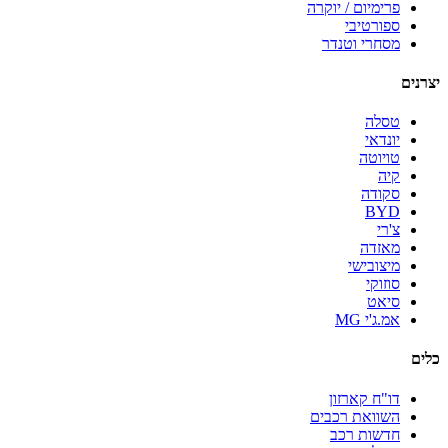
פרימיום / יוקרה
ספורטיבי
מסחרי וטנדר
יצרנים
טסלה
יונדאי
טויוטה
קיה
סקודה
BYD
צ'רי
מאזדה
מיצובישי
סוזוקי
סיאט
אמ.ג'י MG
כלים
דו"ח קארזון
השוואת רכבים
חדשות רכב