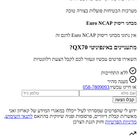
מערכות הבטיחות פועלות בצורה טובה
מבחני ריסוק Euro NCAP
אין נתוני מבחני ריסוק Euro NCAP לדגם זה
מתעניינים ב
אינפיניטי QX70
?
השאירו פרטים עכשיו ונעזור לכם לקבל הצעת רלוונטיות
ללא התחייבות
מענה מהיר
או חייגו עכשיו:
058-7809093
קבלו הצעה
ידוע לי שהפרטים שמסרתי לעיל ייכללו במאגרי המידע של קארזון ואני
מאשר/ת קבלת דיוורים, פרסומות ופניה שיווקית בהתאם
לתנאי השימוש
,
מדיניות הפרטיות
וחוק הגנת הצרכן