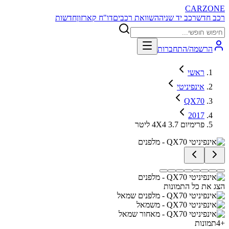
CARZONE
רכב חדש
רכב יד שניה
השוואת רכבים
דו"ח קארזון
חדשות
הרשמה/התחברות
ראשי
אינפיניטי
QX70
2017
פרימיום 4X4 3.7 ליטר
הצג את כל התמונות
+
4
תמונות