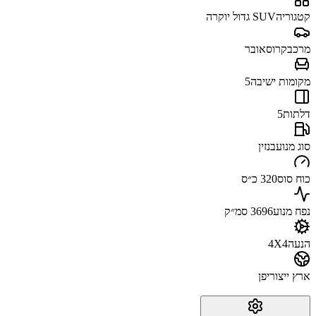
קטגוריה
SUV גדול יוקרה
מרכב
קרוסאובר
מקומות ישיבה
5
דלתות
5
סוג מנוע
בנזין
כוח סוס
320 כ״ס
נפח מנוע
3696 סמ״ק
הנעה
4X4
ארץ ייצור
יפן