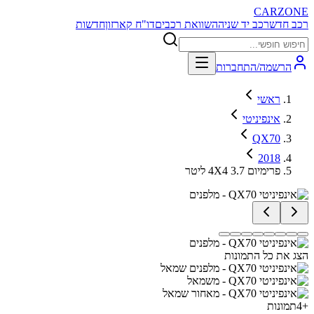
CARZONE
רכב חדש
רכב יד שניה
השוואת רכבים
דו"ח קארזון
חדשות
הרשמה/התחברות
ראשי
אינפיניטי
QX70
2018
פרימיום 4X4 3.7 ליטר
הצג את כל התמונות
+
4
תמונות