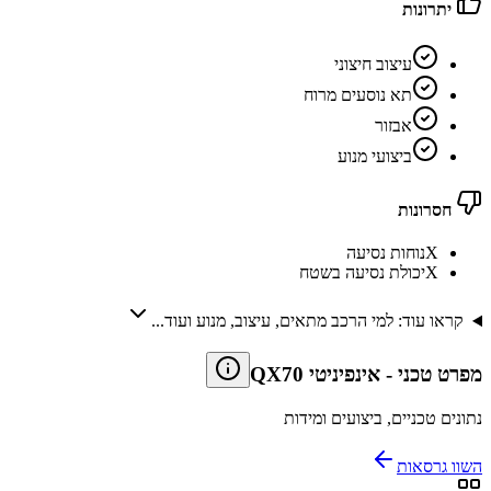
יתרונות
עיצוב חיצוני
תא נוסעים מרוח
אבזור
ביצועי מנוע
חסרונות
X
נוחות נסיעה
X
יכולת נסיעה בשטח
קראו עוד: למי הרכב מתאים, עיצוב, מנוע ועוד...
מפרט טכני
-
אינפיניטי QX70
נתונים טכניים, ביצועים ומידות
השוו גרסאות