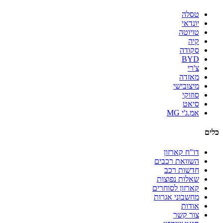
טסלה
יונדאי
טויוטה
קיה
סקודה
BYD
צ'רי
מאזדה
מיצובישי
סוזוקי
סיאט
אמ.ג'י MG
כלים
דו"ח קארזון
השוואת רכבים
חדשות רכב
שאלות נפוצות
קארזון לסוחרים
מחשבוני אגרות
אודות
צור קשר