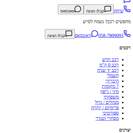
שיחה
קבלו הצעה
וואטסאפ
מחפשים רכב? נשמח לסייע
058-7809093
וואטסאפ
קבלו הצעה
רכבים
רכב חדש
רכב 0 ק"מ
רכב יד שניה
חשמלי
היברידי
7 מקומות
מיני / ג'יפון
משפחתי
מנהלים / גדול
פרימיום / יוקרה
ספורטיבי
מסחרי וטנדר
יצרנים