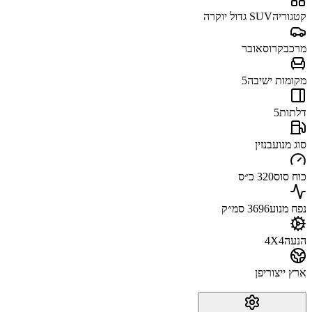
קטגוריה
SUV גדול יוקרה
מרכב
קרוסאובר
מקומות ישיבה
5
דלתות
5
סוג מנוע
בנזין
כוח סוס
320 כ״ס
נפח מנוע
3696 סמ״ק
הנעה
4X4
ארץ ייצור
יפן