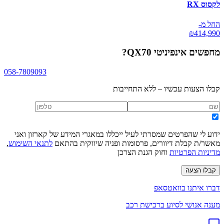
לקסוס RX
החל מ-
₪
414,990
מחפשים
אינפיניטי QX70
?
058-7809093
קבלו הצעות עכשיו – ללא התחייבות
ידוע לי שהפרטים שמסרתי לעיל ייכללו במאגרי המידע של קארזון ואני
מאשר/ת קבלת דיוורים, פרסומות ופניה שיווקית בהתאם
לתנאי השימוש
,
מדיניות הפרטיות
וחוק הגנת הצרכן
קבלו הצעה
דברו איתנו בוואטסאפ
מענה אנושי לסיוע ברכישת רכב