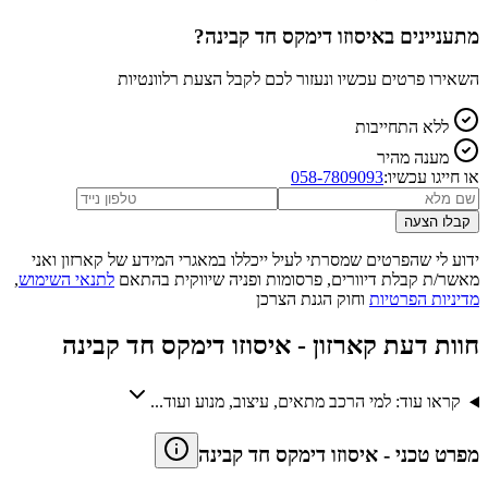
מתעניינים ב
איסוזו דימקס חד קבינה
?
השאירו פרטים עכשיו ונעזור לכם לקבל הצעת רלוונטיות
ללא התחייבות
מענה מהיר
או חייגו עכשיו:
058-7809093
קבלו הצעה
ידוע לי שהפרטים שמסרתי לעיל ייכללו במאגרי המידע של קארזון ואני
מאשר/ת קבלת דיוורים, פרסומות ופניה שיווקית בהתאם
לתנאי השימוש
,
מדיניות הפרטיות
וחוק הגנת הצרכן
חוות דעת קארזון -
איסוזו דימקס חד קבינה
קראו עוד: למי הרכב מתאים, עיצוב, מנוע ועוד...
מפרט טכני
-
איסוזו דימקס חד קבינה