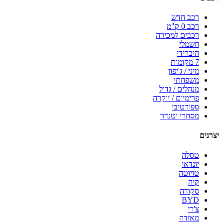
רכב חדש
רכב 0 ק"מ
רכבים למכירה
חשמלי
היברידי
7 מקומות
מיני / ג'יפון
משפחתי
מנהלים / גדול
פרימיום / יוקרה
ספורטיבי
מסחרי וטנדר
יצרנים
טסלה
יונדאי
טויוטה
קיה
סקודה
BYD
צ'רי
מאזדה