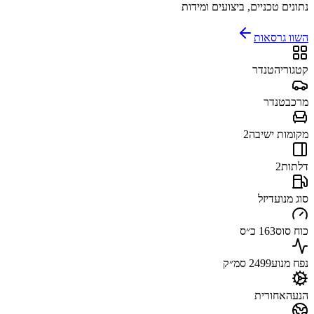
נתונים טכניים, ביצועים ומידות
השוו גרסאות
קטגוריה
טנדר
מרכב
טנדר
מקומות ישיבה
2
דלתות
2
סוג מנוע
דיזל
כוח סוס
163 כ״ס
נפח מנוע
2499 סמ״ק
הנעה
אחורית