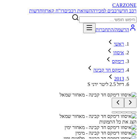
CARZONE
רכב חדש
רכבים למכירה
השוואת רכבים
דו"ח קארזון
חדשות
הרשמה/התחברות
ראשי
איסוזו
דימקס
דימקס חד קבינה
2013
S דיזל 2.5 ליטר ידני
הצג את כל התמונות