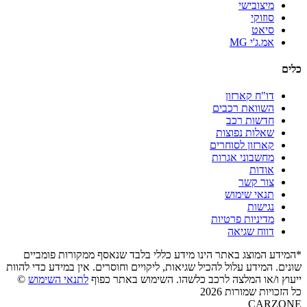
מיצובישי
סוזוקי
סיאט
אמ.ג'י MG
כלים
דו"ח קארזון
השוואת רכבים
חדשות רכב
שאלות נפוצות
קארזון לסוחרים
מחשבוני אגרות
אודות
צור קשר
תנאי שימוש
נגישות
מדיניות פרטיות
דווח שגיאה
*המידע המוצג באתר הינו מידע כללי בלבד שנאסף ממקורות פומביים
שונים. המידע עלול להכיל שגיאות, ליקויים וחוסרים. אין במידע כדי להוות
ייעוץ ו/או המלצה לרכב כלשהו. השימוש באתר כפוף
לתנאי השימוש
©
כל הזכויות שמורות 2026
CARZONE