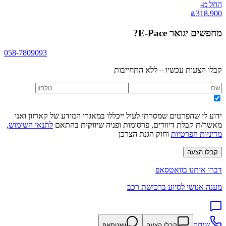
החל מ-
₪
318,900
מחפשים
יגואר E-Pace
?
058-7809093
קבלו הצעות עכשיו – ללא התחייבות
ידוע לי שהפרטים שמסרתי לעיל ייכללו במאגרי המידע של קארזון ואני
מאשר/ת קבלת דיוורים, פרסומות ופניה שיווקית בהתאם
לתנאי השימוש
,
מדיניות הפרטיות
וחוק הגנת הצרכן
קבלו הצעה
דברו איתנו בוואטסאפ
מענה אנושי לסיוע ברכישת רכב
שיחה
קבלו הצעה
וואטסאפ