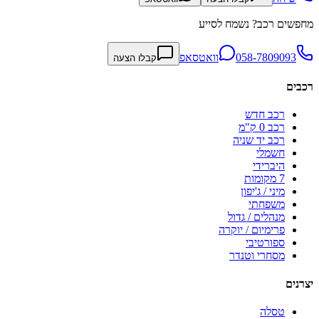
מחפשים רכב? נשמח לסייע
058-7809093
וואטסאפ
קבלו הצעה
רכבים
רכב חדש
רכב 0 ק"מ
רכב יד שניה
חשמלי
היברידי
7 מקומות
מיני / ג'יפון
משפחתי
מנהלים / גדול
פרימיום / יוקרה
ספורטיבי
מסחרי וטנדר
יצרנים
טסלה