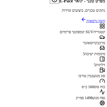
מפרט טכני
-
יגואר E-Pace
נתונים טכניים, ביצועים ומידות
השוו גרסאות
קטגוריה
SUV קומפקטי פרימיום
מרכב
קרוסאובר
מקומות ישיבה
5
דלתות
5
סוג מנוע
בנזין טורבו
כוח סוס
160 כ״ס
נפח מנוע
1498 סמ״ק