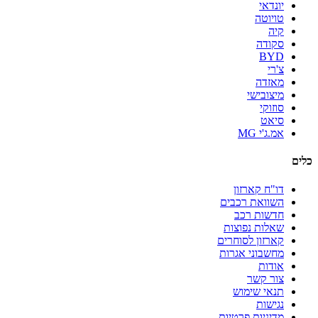
יונדאי
טויוטה
קיה
סקודה
BYD
צ'רי
מאזדה
מיצובישי
סוזוקי
סיאט
אמ.ג'י MG
כלים
דו"ח קארזון
השוואת רכבים
חדשות רכב
שאלות נפוצות
קארזון לסוחרים
מחשבוני אגרות
אודות
צור קשר
תנאי שימוש
נגישות
מדיניות פרטיות