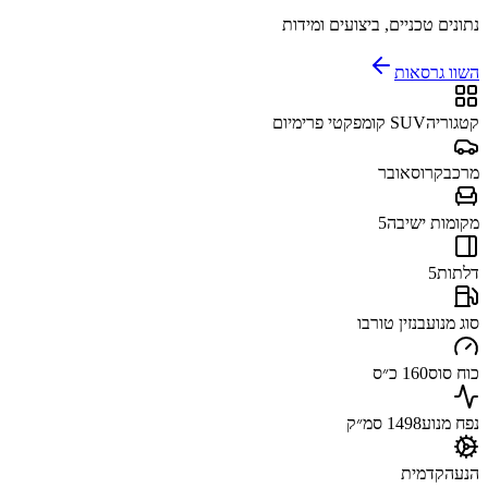
נתונים טכניים, ביצועים ומידות
השוו גרסאות
קטגוריה
SUV קומפקטי פרימיום
מרכב
קרוסאובר
מקומות ישיבה
5
דלתות
5
סוג מנוע
בנזין טורבו
כוח סוס
160 כ״ס
נפח מנוע
1498 סמ״ק
הנעה
קדמית