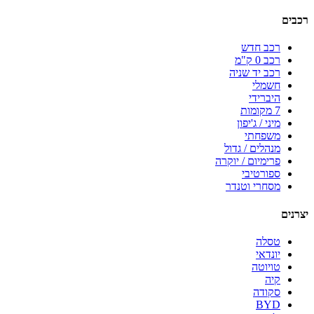
רכבים
רכב חדש
רכב 0 ק"מ
רכב יד שניה
חשמלי
היברידי
7 מקומות
מיני / ג'יפון
משפחתי
מנהלים / גדול
פרימיום / יוקרה
ספורטיבי
מסחרי וטנדר
יצרנים
טסלה
יונדאי
טויוטה
קיה
סקודה
BYD