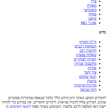
צ'רי
מאזדה
מיצובישי
סוזוקי
סיאט
אמ.ג'י MG
כלים
דו"ח קארזון
השוואת רכבים
חדשות רכב
שאלות נפוצות
קארזון לסוחרים
מחשבוני אגרות
אודות
צור קשר
תנאי שימוש
נגישות
מדיניות פרטיות
דווח שגיאה
*המידע המוצג באתר הינו מידע כללי בלבד שנאסף ממקורות פומביים
שונים. המידע עלול להכיל שגיאות, ליקויים וחוסרים. אין במידע כדי להוות
ייעוץ ו/או המלצה לרכב כלשהו. השימוש באתר כפוף
לתנאי השימוש
©