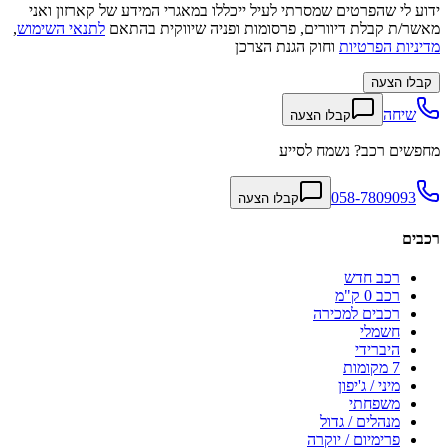
ידוע לי שהפרטים שמסרתי לעיל ייכללו במאגרי המידע של קארזון ואני
מאשר/ת קבלת דיוורים, פרסומות ופניה שיווקית בהתאם
לתנאי השימוש
,
מדיניות הפרטיות
וחוק הגנת הצרכן
קבלו הצעה
שיחה
קבלו הצעה
מחפשים רכב? נשמח לסייע
058-7809093
קבלו הצעה
רכבים
רכב חדש
רכב 0 ק"מ
רכבים למכירה
חשמלי
היברידי
7 מקומות
מיני / ג'יפון
משפחתי
מנהלים / גדול
פרימיום / יוקרה