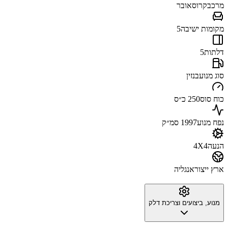
מרכב
קרוסאובר
מקומות ישיבה
5
דלתות
5
סוג מנוע
בנזין
כוח סוס
250 כ״ס
נפח מנוע
1997 סמ״ק
הנעה
4X4
ארץ ייצור
אנגליה
מנוע, ביצועים וצריכת דלק