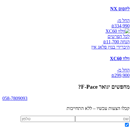
לקסוס NX
החל מ-
₪
334,990
לכל הפרטים
הנחה ₪
11,700
היברידי בנזין פלאג אין
וולוו XC60
החל מ-
₪
299,900
מחפשים
יגואר F-Pace
?
058-7809093
קבלו הצעות עכשיו – ללא התחייבות