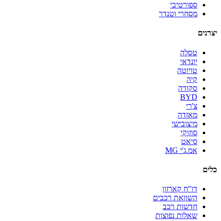
ספורטיבי
מסחרי וטנדר
יצרנים
טסלה
יונדאי
טויוטה
קיה
סקודה
BYD
צ'רי
מאזדה
מיצובישי
סוזוקי
סיאט
אמ.ג'י MG
כלים
דו"ח קארזון
השוואת רכבים
חדשות רכב
שאלות נפוצות