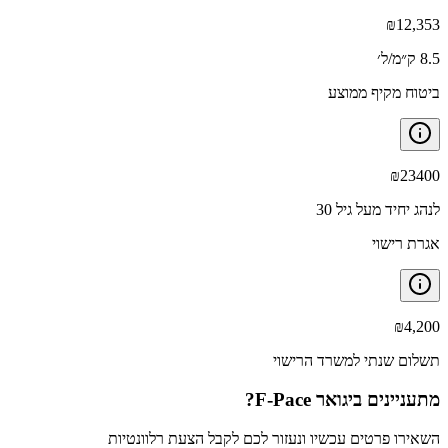
₪
12,353
8.5 ק״מ/ל׳
ביטוח מקיף ממוצע
₪
23400
לנהג יחיד מעל גיל 30
אגרת רישוי
₪
4,200
תשלום שנתי למשרד הרישוי
מתעניינים ב
יגואר F-Pace
?
השאירו פרטים עכשיו ונעזור לכם לקבל הצעת רלוונטיות