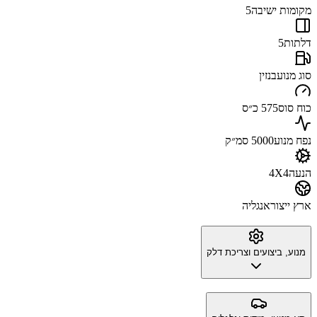
מקומות ישיבה
5
דלתות
5
סוג מנוע
בנזין
כוח סוס
575 כ״ס
נפח מנוע
5000 סמ״ק
הנעה
4X4
ארץ ייצור
אנגליה
מנוע, ביצועים וצריכת דלק