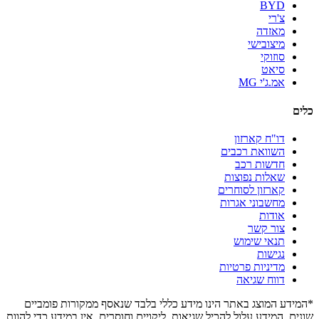
BYD
צ'רי
מאזדה
מיצובישי
סוזוקי
סיאט
אמ.ג'י MG
כלים
דו"ח קארזון
השוואת רכבים
חדשות רכב
שאלות נפוצות
קארזון לסוחרים
מחשבוני אגרות
אודות
צור קשר
תנאי שימוש
נגישות
מדיניות פרטיות
דווח שגיאה
*המידע המוצג באתר הינו מידע כללי בלבד שנאסף ממקורות פומביים
שונים. המידע עלול להכיל שגיאות, ליקויים וחוסרים. אין במידע כדי להוות