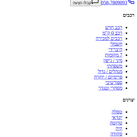
058-7809093
קבלו הצעה
רכבים
רכב חדש
רכב 0 ק"מ
רכבים למכירה
חשמלי
היברידי
7 מקומות
מיני / ג'יפון
משפחתי
מנהלים / גדול
פרימיום / יוקרה
ספורטיבי
מסחרי וטנדר
יצרנים
טסלה
יונדאי
טויוטה
קיה
סקודה