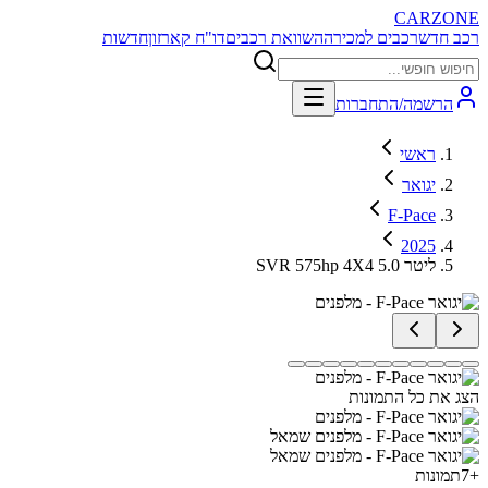
CARZONE
רכב חדש
רכבים למכירה
השוואת רכבים
דו"ח קארזון
חדשות
הרשמה/התחברות
ראשי
יגואר
F-Pace
2025
SVR 575hp 4X4 5.0 ליטר
הצג את כל התמונות
+
7
תמונות