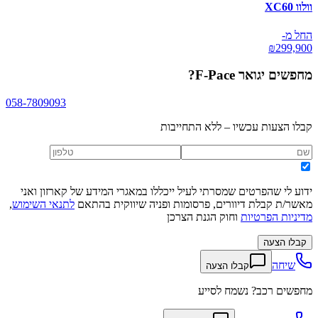
וולוו XC60
החל מ-
₪
299,900
מחפשים
יגואר F-Pace
?
058-7809093
קבלו הצעות עכשיו – ללא התחייבות
ידוע לי שהפרטים שמסרתי לעיל ייכללו במאגרי המידע של קארזון ואני
מאשר/ת קבלת דיוורים, פרסומות ופניה שיווקית בהתאם
לתנאי השימוש
,
מדיניות הפרטיות
וחוק הגנת הצרכן
קבלו הצעה
שיחה
קבלו הצעה
מחפשים רכב? נשמח לסייע