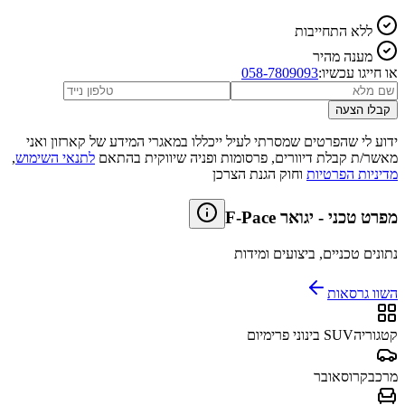
ללא התחייבות
מענה מהיר
או חייגו עכשיו:
058-7809093
קבלו הצעה
ידוע לי שהפרטים שמסרתי לעיל ייכללו במאגרי המידע של קארזון ואני
מאשר/ת קבלת דיוורים, פרסומות ופניה שיווקית בהתאם
לתנאי השימוש
,
מדיניות הפרטיות
וחוק הגנת הצרכן
מפרט טכני
-
יגואר F-Pace
נתונים טכניים, ביצועים ומידות
השוו גרסאות
קטגוריה
SUV בינוני פרימיום
מרכב
קרוסאובר