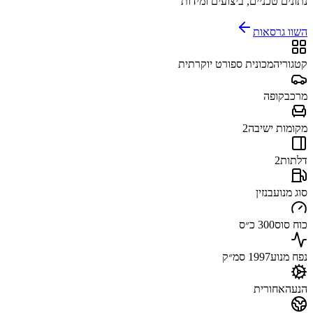
נתונים טכניים, ביצועים ומידות
השוו גרסאות
קטגוריה
מכונית ספורט יוקרתית
מרכב
קופה
מקומות ישיבה
2
דלתות
2
סוג מנוע
בנזין
כוח סוס
300 כ״ס
נפח מנוע
1997 סמ״ק
הנעה
אחורית