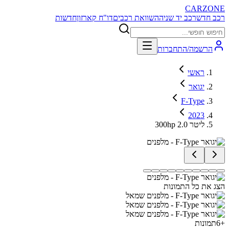
CARZONE
רכב חדש
רכב יד שניה
השוואת רכבים
דו"ח קארזון
חדשות
הרשמה/התחברות
ראשי
יגואר
F-Type
2023
300hp 2.0 ליטר
הצג את כל התמונות
+
6
תמונות