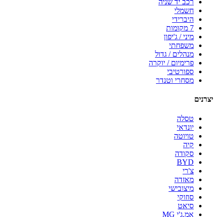
רכב יד שניה
חשמלי
היברידי
7 מקומות
מיני / ג'יפון
משפחתי
מנהלים / גדול
פרימיום / יוקרה
ספורטיבי
מסחרי וטנדר
יצרנים
טסלה
יונדאי
טויוטה
קיה
סקודה
BYD
צ'רי
מאזדה
מיצובישי
סוזוקי
סיאט
אמ.ג'י MG