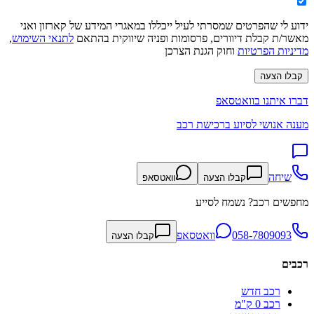
ידוע לי שהפרטים שמסרתי לעיל ייכללו במאגרי המידע של קארזון ואני
מאשר/ת קבלת דיוורים, פרסומות ופניה שיווקית בהתאם
לתנאי השימוש
,
מדיניות הפרטיות
וחוק הגנת הצרכן
קבלו הצעה
דברו איתנו בוואטסאפ
מענה אנושי לסיוע ברכישת רכב
שיחה
קבלו הצעה
וואטסאפ
מחפשים רכב? נשמח לסייע
058-7809093
וואטסאפ
קבלו הצעה
רכבים
רכב חדש
רכב 0 ק"מ