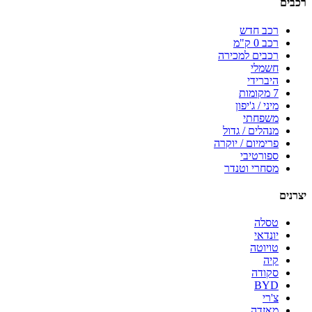
רכבים
רכב חדש
רכב 0 ק"מ
רכבים למכירה
חשמלי
היברידי
7 מקומות
מיני / ג'יפון
משפחתי
מנהלים / גדול
פרימיום / יוקרה
ספורטיבי
מסחרי וטנדר
יצרנים
טסלה
יונדאי
טויוטה
קיה
סקודה
BYD
צ'רי
מאזדה