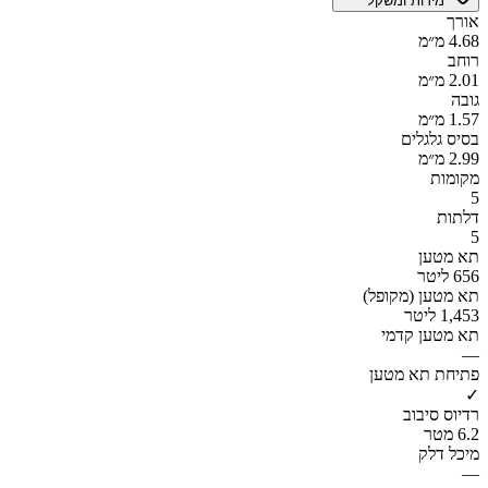
מידות ומשקל
אורך
4.68 מ״מ
רוחב
2.01 מ״מ
גובה
1.57 מ״מ
בסיס גלגלים
2.99 מ״מ
מקומות
5
דלתות
5
תא מטען
656 ליטר
תא מטען (מקופל)
1,453 ליטר
תא מטען קדמי
—
פתיחת תא מטען
✓
רדיוס סיבוב
6.2 מטר
מיכל דלק
—