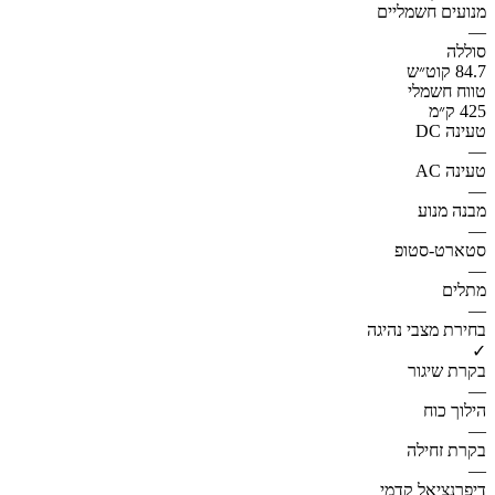
מנועים חשמליים
—
סוללה
84.7 קוט״ש
טווח חשמלי
425 ק״מ
טעינה DC
—
טעינה AC
—
מבנה מנוע
—
סטארט-סטופ
—
מתלים
—
בחירת מצבי נהיגה
✓
בקרת שיגור
—
הילוך כוח
—
בקרת זחילה
—
דיפרנציאל קדמי