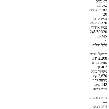
ג׳אנטים
סגסוגת
קוטר גלגלים
20״
צמיג קדמי
245/50R20
צמיג אחורי
245/50R20
TPMS
✓
גלגל חילוף
—
משקל עצמי
2,208 ק״ג
עומס מותר
462 ק״ג
משקל כולל
2,670 ק״ג
מרווח גחון
142 מ״מ
זווית גישה
—
זווית נטישה
—
זווית רמפה