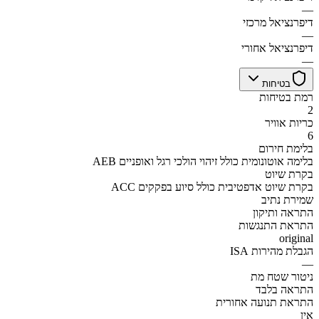
—
דיפרנציאל מרכזי
—
דיפרנציאל אחורי
—
בטיחות
רמת בטיחות
2
כריות אוויר
6
בלימת חירום
AEB בלימה אוטונומית כולל זיהוי הולכי רגל ואופניים
בקרת שיוט
ACC בקרת שיוט אדפטיבית כולל סיוע בפקקים
שמירת נתיב
התראה ותיקון
התראת התנגשות
original
הגבלת מהירות ISA
—
ניטור שטח מת
התראה בלבד
התראת תנועה אחורית
אין