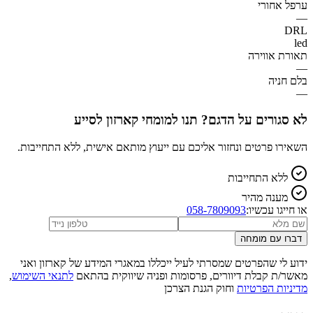
ערפל אחורי
—
DRL
led
תאורת אווירה
—
בלם חניה
—
לא סגורים על הדגם? תנו למומחי קארזון לסייע
השאירו פרטים ונחזור אליכם עם ייעוץ מותאם אישית, ללא התחייבות.
ללא התחייבות
מענה מהיר
או חייגו עכשיו:
058-7809093
דברו עם מומחה
ידוע לי שהפרטים שמסרתי לעיל ייכללו במאגרי המידע של קארזון ואני
מאשר/ת קבלת דיוורים, פרסומות ופניה שיווקית בהתאם
לתנאי השימוש
,
מדיניות הפרטיות
וחוק הגנת הצרכן