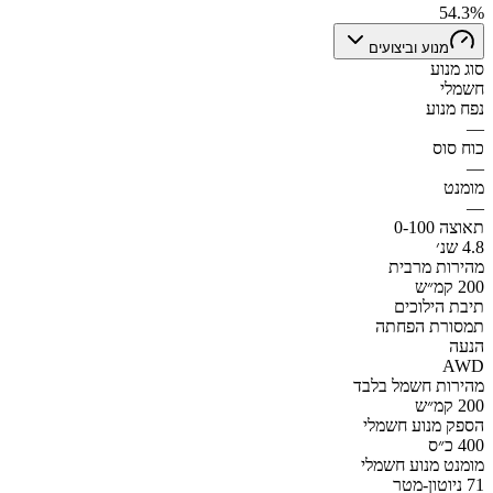
54.3%
מנוע וביצועים
סוג מנוע
חשמלי
נפח מנוע
—
כוח סוס
—
מומנט
—
תאוצה 0-100
4.8 שנ׳
מהירות מרבית
200 קמ״ש
תיבת הילוכים
תמסורת הפחתה
הנעה
AWD
מהירות חשמל בלבד
200 קמ״ש
הספק מנוע חשמלי
400 כ״ס
מומנט מנוע חשמלי
71 ניוטון-מטר