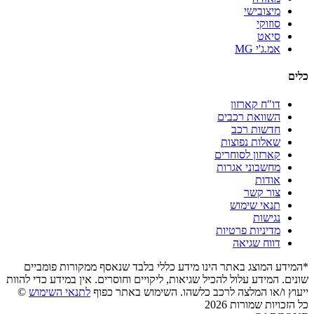
מיצובישי
סוזוקי
סיאט
אמ.ג'י MG
כלים
דו"ח קארזון
השוואת רכבים
חדשות רכב
שאלות נפוצות
קארזון לסוחרים
מחשבוני אגרות
אודות
צור קשר
תנאי שימוש
נגישות
מדיניות פרטיות
דווח שגיאה
*המידע המוצג באתר הינו מידע כללי בלבד שנאסף ממקורות פומביים
שונים. המידע עלול להכיל שגיאות, ליקויים וחוסרים. אין במידע כדי להוות
ייעוץ ו/או המלצה לרכב כלשהו. השימוש באתר כפוף
לתנאי השימוש
©
כל הזכויות שמורות 2026