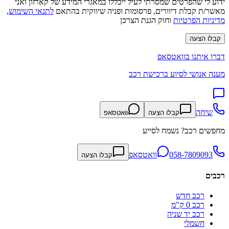
ידוע לי שהפרטים שמסרתי לעיל ייכללו במאגרי המידע של קארזון ואני
מאשר/ת קבלת דיוורים, פרסומות ופניה שיווקית בהתאם
לתנאי השימוש
,
מדיניות הפרטיות
וחוק הגנת הצרכן
קבלו הצעה
דברו איתנו בוואטסאפ
מענה אנושי לסיוע ברכישת רכב
שיחה
קבלו הצעה
וואטסאפ
מחפשים רכב? נשמח לסייע
058-7809093
וואטסאפ
קבלו הצעה
רכבים
רכב חדש
רכב 0 ק"מ
רכב יד שניה
חשמלי