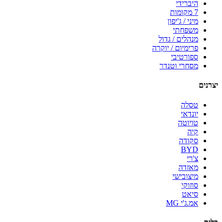
היברידי
7 מקומות
מיני / ג'יפון
משפחתי
מנהלים / גדול
פרימיום / יוקרה
ספורטיבי
מסחרי וטנדר
יצרנים
טסלה
יונדאי
טויוטה
קיה
סקודה
BYD
צ'רי
מאזדה
מיצובישי
סוזוקי
סיאט
אמ.ג'י MG