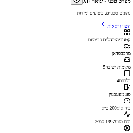
מפרט טכני
-
יגואר XE
נתונים טכניים, ביצועים ומידות
השוו גרסאות
קטגוריה
מנהלים פרימיום
מרכב
סדאן
מקומות ישיבה
5
דלתות
4
סוג מנוע
בנזין
כוח סוס
200 כ״ס
נפח מנוע
1997 סמ״ק