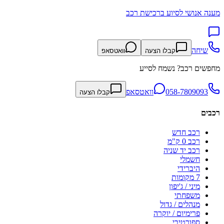
מענה אנושי לסיוע ברכישת רכב
שיחה
קבלו הצעה
וואטסאפ
מחפשים רכב? נשמח לסייע
058-7809093
וואטסאפ
קבלו הצעה
רכבים
רכב חדש
רכב 0 ק"מ
רכב יד שניה
חשמלי
היברידי
7 מקומות
מיני / ג'יפון
משפחתי
מנהלים / גדול
פרימיום / יוקרה
ספורטיבי