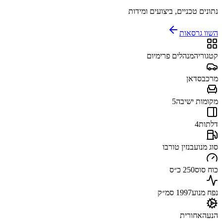
נתונים טכניים, ביצועים ומידות
השוו גרסאות
קטגוריה
מנהלים פרימיום
מרכב
סדאן
מקומות ישיבה
5
דלתות
4
סוג מנוע
בנזין טורבו
כוח סוס
250 כ״ס
נפח מנוע
1997 סמ״ק
הנעה
אחורית