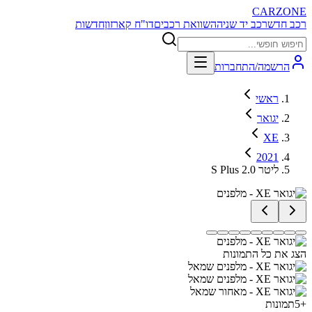
CARZONE
רכב חדש
רכב יד שניה
השוואת רכבים
דו"ח קארזון
חדשות
הרשמה/התחברות
ראשי
יגואר
XE
2021
S Plus 2.0 ליטר
הצג את כל התמונות
+
5
תמונות