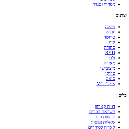
מסחרי וטנדר
יצרנים
טסלה
יונדאי
טויוטה
קיה
סקודה
BYD
צ'רי
מאזדה
מיצובישי
סוזוקי
סיאט
אמ.ג'י MG
כלים
דו"ח קארזון
השוואת רכבים
חדשות רכב
שאלות נפוצות
קארזון לסוחרים