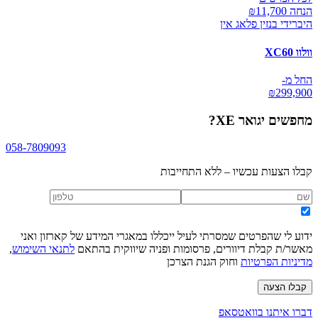
הנחה ₪
11,700
היברידי בנזין פלאג אין
וולוו XC60
החל מ-
₪
299,900
מחפשים
יגואר XE
?
058-7809093
קבלו הצעות עכשיו – ללא התחייבות
ידוע לי שהפרטים שמסרתי לעיל ייכללו במאגרי המידע של קארזון ואני
מאשר/ת קבלת דיוורים, פרסומות ופניה שיווקית בהתאם
לתנאי השימוש
,
מדיניות הפרטיות
וחוק הגנת הצרכן
קבלו הצעה
דברו איתנו בוואטסאפ