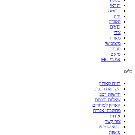
יונדאי
טויוטה
קיה
סקודה
BYD
צ'רי
מאזדה
מיצובישי
סוזוקי
סיאט
אמ.ג'י MG
כלים
דו"ח קארזון
השוואת רכבים
חדשות רכב
שאלות נפוצות
קארזון לסוחרים
מחשבוני אגרות
אודות
צור קשר
תנאי שימוש
נגישות