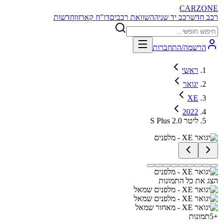
CARZONE
רכב חדש
רכב יד שניה
השוואת רכבים
דו"ח קארזון
חדשות
הרשמה/התחברות
ראשי
יגואר
XE
2022
S Plus 2.0 ליטר
הצג את כל התמונות
+
5
תמונות