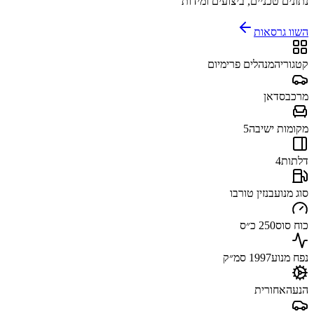
נתונים טכניים, ביצועים ומידות
השוו גרסאות
קטגוריה
מנהלים פרימיום
מרכב
סדאן
מקומות ישיבה
5
דלתות
4
סוג מנוע
בנזין טורבו
כוח סוס
250 כ״ס
נפח מנוע
1997 סמ״ק
הנעה
אחורית