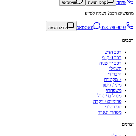
שיחה
קבלו הצעה
וואטסאפ
מחפשים רכב? נשמח לסייע
058-7809093
וואטסאפ
קבלו הצעה
רכבים
רכב חדש
רכב 0 ק"מ
רכב יד שניה
חשמלי
היברידי
7 מקומות
מיני / ג'יפון
משפחתי
מנהלים / גדול
פרימיום / יוקרה
ספורטיבי
מסחרי וטנדר
יצרנים
טסלה