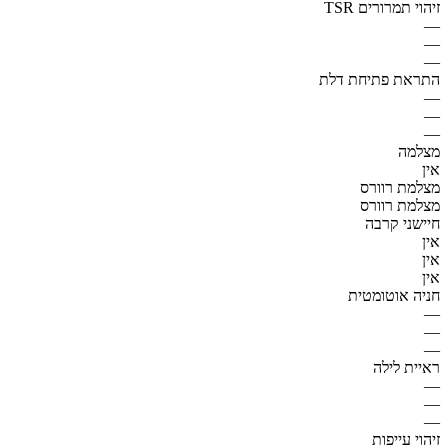
זיהוי תמרורים TSR
—
—
—
התראת פתיחת דלת
—
—
—
מצלמה
אין
מצלמת רוורס
מצלמת רוורס
חיישני קרבה
אין
אין
אין
חניה אוטומטית
—
—
—
ראיית לילה
—
—
—
זיהוי עייפות