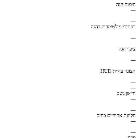
חימום הגה
—
—
—
כפתורי מולטימדיה בהגה
—
—
—
ציפוי הגה
—
—
—
תצוגה עילית HUD
—
—
—
חיישן גשם
—
—
—
חלונות אחוריים כהים
—
—
—
מיזוג