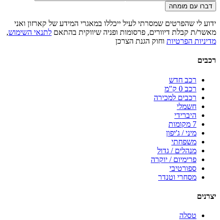
דברו עם מומחה
ידוע לי שהפרטים שמסרתי לעיל ייכללו במאגרי המידע של קארזון ואני
מאשר/ת קבלת דיוורים, פרסומות ופניה שיווקית בהתאם
לתנאי השימוש
,
מדיניות הפרטיות
וחוק הגנת הצרכן
רכבים
רכב חדש
רכב 0 ק"מ
רכבים למכירה
חשמלי
היברידי
7 מקומות
מיני / ג'יפון
משפחתי
מנהלים / גדול
פרימיום / יוקרה
ספורטיבי
מסחרי וטנדר
יצרנים
טסלה