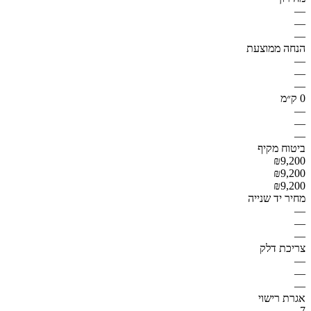
—
—
—
הנחה ממוצעת
—
—
—
0 ק״מ
—
—
—
ביטוח מקיף
₪9,200
₪9,200
₪9,200
מחיר יד שנייה
—
—
—
צריכת דלק
—
—
—
אגרת רישוי
7