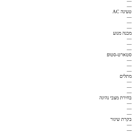
—
—
טעינה AC
—
—
—
מבנה מנוע
—
—
—
סטארט-סטופ
—
—
—
מתלים
—
—
—
בחירת מצבי נהיגה
—
—
—
בקרת שיגור
—
—