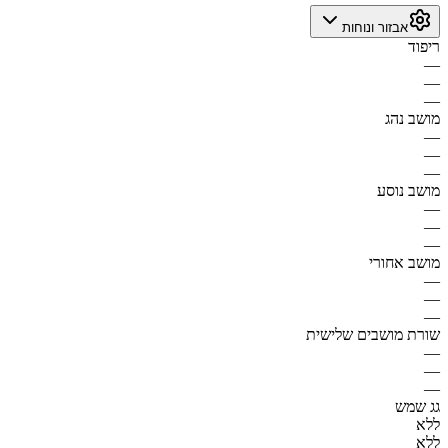
אבזור ונוחות
ריפוד
—
—
—
מושב נהג
—
—
—
מושב נוסע
—
—
—
מושב אחורי
—
—
—
שורת מושבים שלישית
—
—
—
גג שמש
ללא
ללא