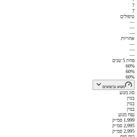
7
7
טיפולים
—
—
—
אחריות
—
—
—
פחת 5 שנים
60%
60%
60%
מנוע וביצועים
סוג מנוע
בנזין
בנזין
בנזין
נפח מנוע
1,999 סמ״ק
2,995 סמ״ק
2,995 סמ״ק
כוח סוס