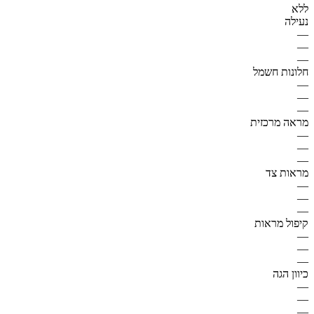
ללא
נעילה
—
—
—
חלונות חשמל
—
—
—
מראה מרכזית
—
—
—
מראות צד
—
—
—
קיפול מראות
—
—
—
כיוון הגה
—
—
—