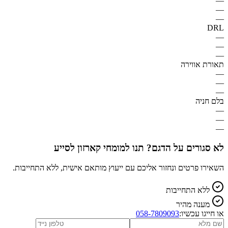
—
—
—
DRL
—
—
—
תאורת אווירה
—
—
—
בלם חניה
—
—
—
לא סגורים על הדגם? תנו למומחי קארזון לסייע
השאירו פרטים ונחזור אליכם עם ייעוץ מותאם אישית, ללא התחייבות.
ללא התחייבות
מענה מהיר
או חייגו עכשיו:
058-7809093