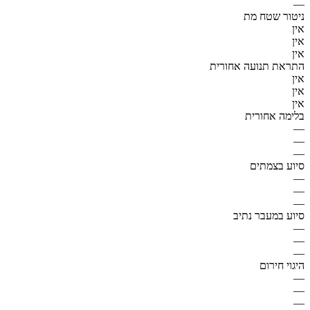
—
ניטור שטח מת
אין
אין
אין
התראת תנועה אחורית
אין
אין
אין
בלימה אחורית
—
—
—
סיוע בצמתים
—
—
—
סיוע במעבר נתיב
—
—
—
היגוי חירום
—
—
—