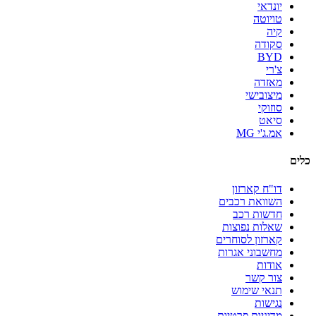
יונדאי
טויוטה
קיה
סקודה
BYD
צ'רי
מאזדה
מיצובישי
סוזוקי
סיאט
אמ.ג'י MG
כלים
דו"ח קארזון
השוואת רכבים
חדשות רכב
שאלות נפוצות
קארזון לסוחרים
מחשבוני אגרות
אודות
צור קשר
תנאי שימוש
נגישות
מדיניות פרטיות