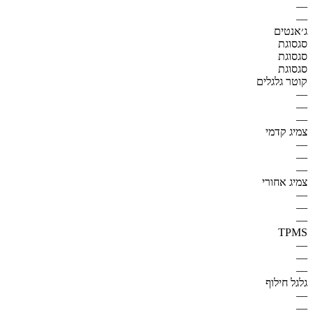
—
—
ג׳אנטים
סגסוגת
סגסוגת
סגסוגת
קוטר גלגלים
—
—
—
צמיג קדמי
—
—
—
צמיג אחורי
—
—
—
TPMS
—
—
—
גלגל חילוף
—
—