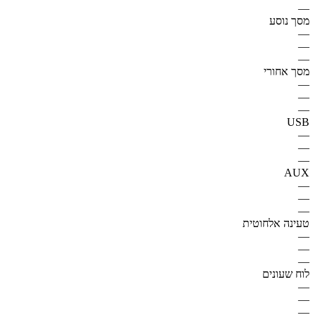
—
מסך נוסע
—
—
—
מסך אחורי
—
—
—
USB
—
—
—
AUX
—
—
—
טעינה אלחוטית
—
—
—
לוח שעונים
—
—
—