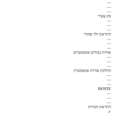
—
—
—
נהג צעיר
—
—
—
התראת ילד אחורי
—
—
—
אורות גבוהים אוטומטיים
—
—
—
הדלקת אורות אוטומטית
—
—
—
ISOFIX
—
—
—
התראת חגורות
✓