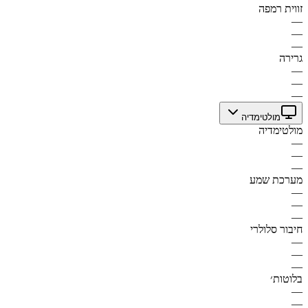
זווית רמפה
—
—
—
גרירה
—
—
—
מולטימדיה
מולטימדיה
—
—
—
מערכת שמע
—
—
—
חיבור סלולרי
—
—
—
בלוטות׳
—
—