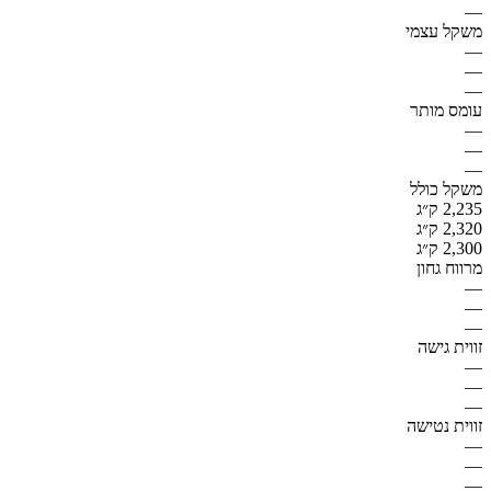
—
משקל עצמי
—
—
—
עומס מותר
—
—
—
משקל כולל
2,235 ק״ג
2,320 ק״ג
2,300 ק״ג
מרווח גחון
—
—
—
זווית גישה
—
—
—
זווית נטישה
—
—
—